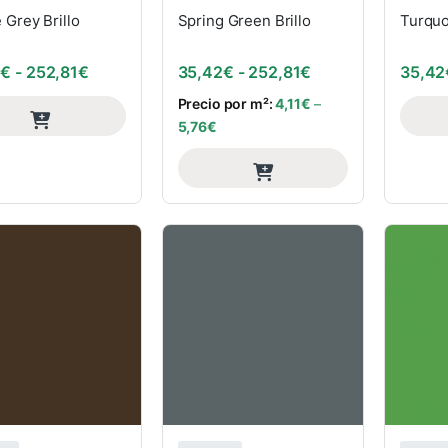
Grey Brillo
Spring Green Brillo
Turquo
Rango de precios: desde 35,42€ hasta 252,81€
Rango de precios
2
€
-
252,81
€
35,42
€
-
252,81
€
35,42
Precio por m²:
4,11
€
–
5,76
€