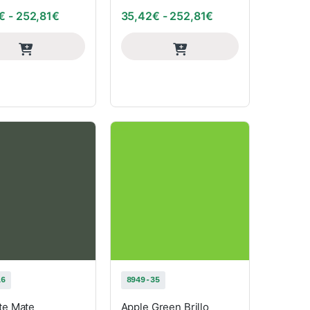
: desde 35,42€ hasta 252,81€
Rango de precios: desde 35,42€ hasta 252,81€
Rango de precios:
€
-
252,81
€
35,42
€
-
252,81
€
16
8949-35
te Mate
Apple Green Brillo