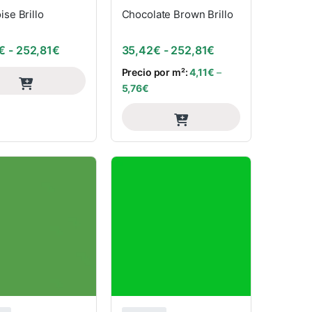
ise Brillo
Chocolate Brown Brillo
: desde 35,42€ hasta 252,81€
Rango de precios: desde 35,42€ hasta 252,81€
Rango de precios:
€
-
252,81
€
35,42
€
-
252,81
€
Precio por m²:
4,11
€
–
5,76
€