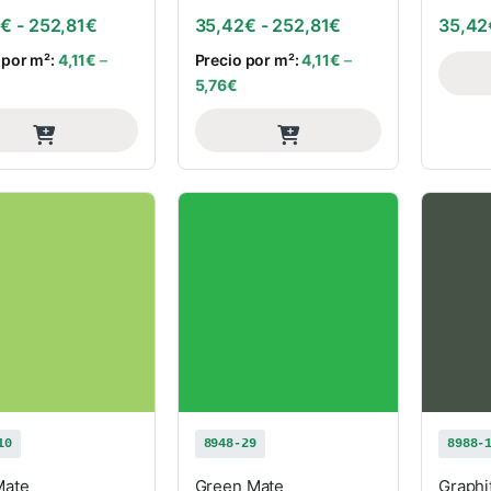
Rango de precios: desde 35,42€ hasta 252,81€
Rango de precios
2
€
-
252,81
€
35,42
€
-
252,81
€
35,42
 por m²:
4,11
€
–
Precio por m²:
4,11
€
–
5,76
€
10
8948-29
8988-
Mate
Green Mate
Graphi