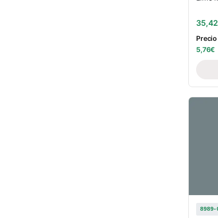
35,4
Precio
5,76
€
8989-