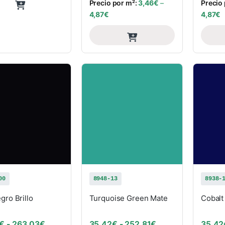
Precio por m²:
3,46
€
–
Precio
4,87
€
4,87
€
00
8948-13
8938-
gro Brillo
Turquoise Green Mate
Cobalt
Rango de precios: desde 29,97€ hasta 263,03
Rango de precios
€
-
263,03
€
35,42
€
-
252,81
€
35,42