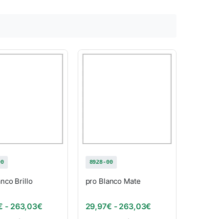
00
8928-00
nco Brillo
pro Blanco Mate
: desde 29,97€ hasta 263,03€
Rango de precios: desde 29,97€ hasta 263,03€
Rango de precios:
€
-
263,03
€
29,97
€
-
263,03
€