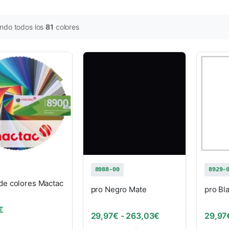
ndo todos los
81
colores
8988-00
8929-
de colores Mactac
pro Negro Mate
pro Bla
€
Rango de precios
29,97
€
-
263,03
€
29,97