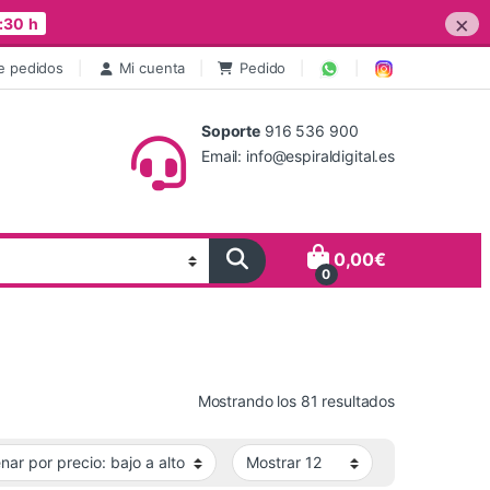
×
:30 h
e pedidos
Mi cuenta
Pedido
Soporte
916 536 900
Email: info@espiraldigital.es
0,00
€
0
Ordenado por 
Mostrando los 81 resultados