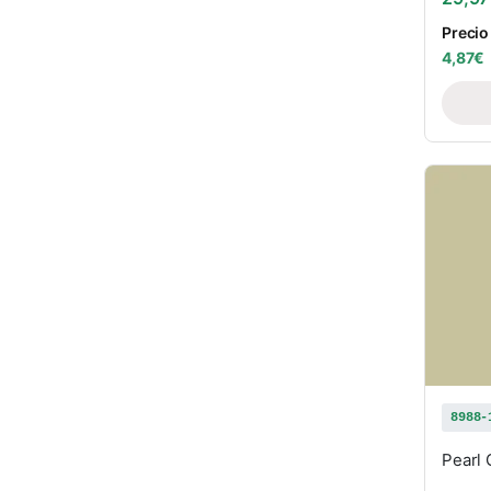
Precio
4,87
€
8988-
Pearl 