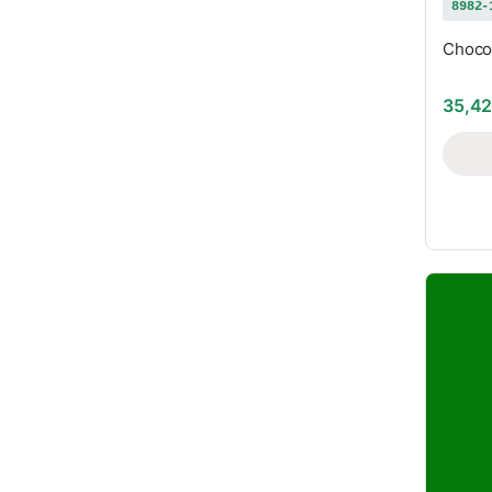
8982-
Choco
35,4