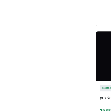
8989-
pro Ne
29,97