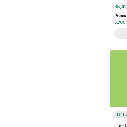
35,4
Precio
5,76
€
8948-
Lime 