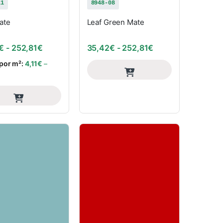
11
8948-08
ate
Leaf Green Mate
: desde 35,42€ hasta 252,81€
Rango de precios: desde 35,42€ hasta 252,81€
Rango de precios:
€
-
252,81
€
35,42
€
-
252,81
€
 por m²:
4,11
€
–