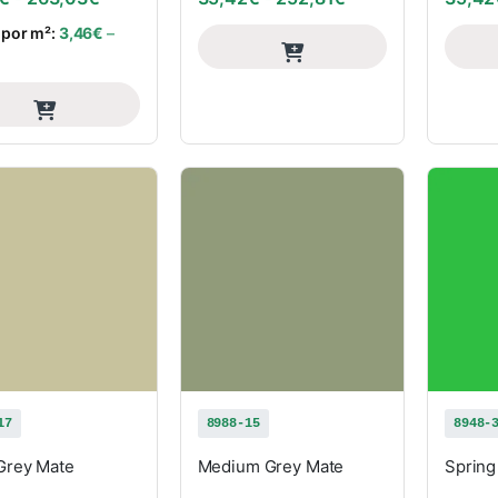
 por m²:
3,46
€
–
17
8988-15
8948-
Grey Mate
Medium Grey Mate
Spring