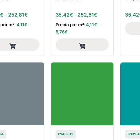
Rango de precios: desde 35,42€ hasta 252,81€
Rango de precios
2
€
-
252,81
€
35,42
€
-
252,81
€
35,42
 por m²:
4,11
€
–
Precio por m²:
4,11
€
–
5,76
€
04
8949-31
8939-