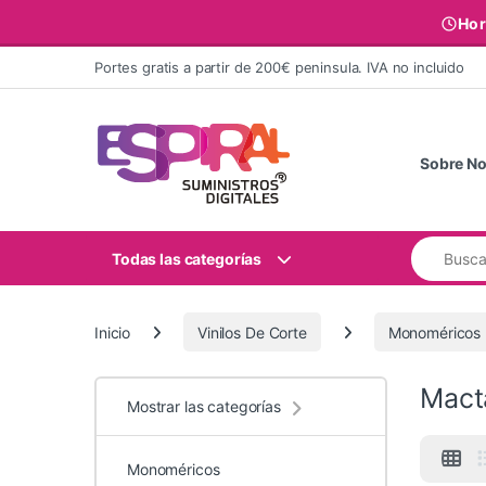
Hor
Ir al contenido
Portes gratis a partir de 200€ peninsula. IVA no incluido
Sobre No
Buscar:
Todas las categorías
Inicio
Vinilos De Corte
Monoméricos
Mact
Mostrar las categorías
Monoméricos