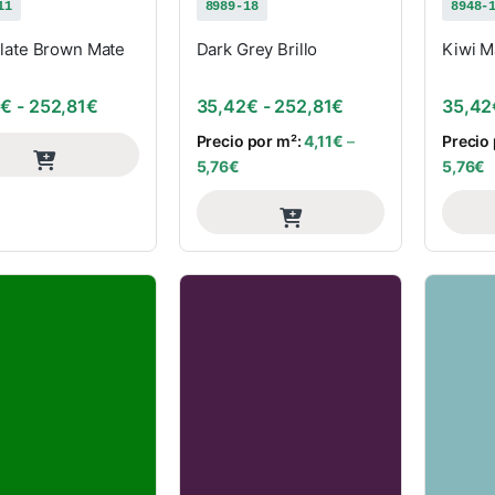
11
8989-18
8948-
late Brown Mate
Dark Grey Brillo
Kiwi M
Rango de precios: desde 35,42€ hasta 252,81€
Rango de precios
2
€
-
252,81
€
35,42
€
-
252,81
€
35,42
Precio por m²:
4,11
€
–
Precio
5,76
€
5,76
€