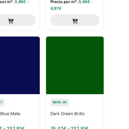
 por m²:
3,46
€
–
Precio por m²:
3,46
€
–
4,87
€
17
8949-30
 Blue Mate
Dark Green Brillo
€
: desde 35,42€ hasta 252,81€
Rango de precios: desde 35,42€ hasta 252,81€
Rango de precios:
€
-
252,81
€
35,42
€
-
252,81
€