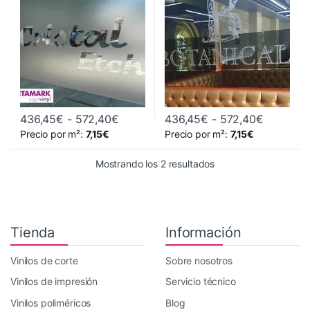
Vinilos para decoración de
Vinilos para decoración de
cristales
cristales
Rango de precios: desde 436,45€ ha
Rango de
436,45
€
-
572,40
€
436,45
€
-
572,40
€
Este producto tiene múltiples variantes. Las opciones se pueden 
Este producto tiene múltiples va
Precio por m²:
7,15
€
Precio por m²:
7,15
€
Ordenado por precio: 
Mostrando los 2 resultados
Tienda
Información
Vinilos de corte
Sobre nosotros
Vinilos de impresión
Servicio técnico
Vinilos poliméricos
Blog