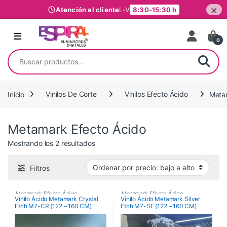
×
Atención al cliente
L-V
8:30-15:30 h
Ir al contenido
0
Buscar por:
Inicio
Vinilos De Corte
Vinilos Efecto Ácido
Meta
Metamark Efecto Ácido
Ordenado por precio: bajo a alto
Mostrando los 2 resultados
Filtros
Metamark Efecto Ácido
,
Metamark Efecto Ácido
,
Vinilo Ácido Metamark Crystal
Vinilo Ácido Metamark Silver
Etch M7-CR (122 – 160 CM)
Etch M7-SE (122 – 160 CM)
Vinilos De Corte
,
Vinilos De Corte
,
Vinilos Efecto Ácido
,
Vinilos Efecto Ácido
,