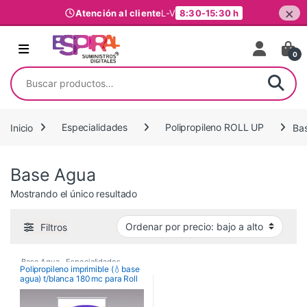
×
Atención al cliente
L-V
8:30-15:30 h
Ir al contenido
0
Buscar por:
Inicio
Especialidades
Polipropileno ROLL UP
Ba
Base Agua
Mostrando el único resultado
Filtros
Base Agua
,
Especialidades
,
Polipropileno imprimible (💧base
agua) t/blanca 180 mc para Roll
Polipropileno ROLL UP
up