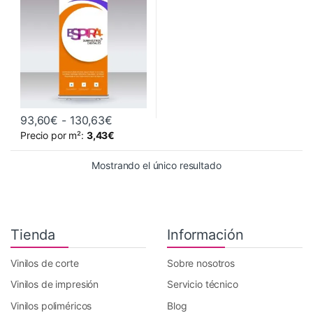
Rango de precios: desde 93,60€ hast
93,60
€
-
130,63
€
Este producto tiene múltiples variantes. Las opciones se pueden 
Precio por m²:
3,43
€
Mostrando el único resultado
Tienda
Información
Vinilos de corte
Sobre nosotros
Vinilos de impresión
Servicio técnico
Vinilos poliméricos
Blog