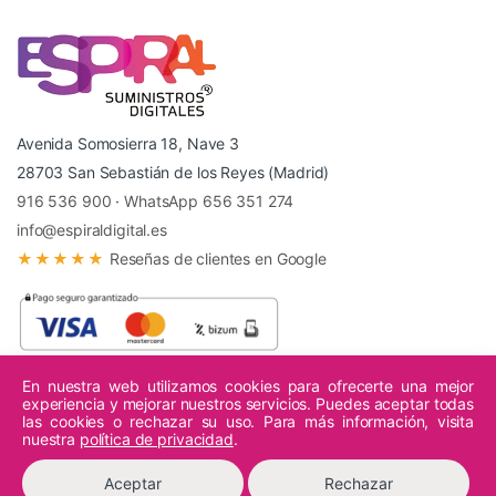
Avenida Somosierra 18, Nave 3
28703 San Sebastián de los Reyes (Madrid)
916 536 900
·
WhatsApp 656 351 274
info@espiraldigital.es
★★★★★
Reseñas de clientes en Google
En nuestra web utilizamos cookies para ofrecerte una mejor
experiencia y mejorar nuestros servicios. Puedes aceptar todas
© 2026 Espiral Digital - Todos los derechos reservados.
las cookies o rechazar su uso. Para más información, visita
nuestra
política de privacidad
.
Aceptar
Rechazar