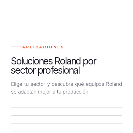
APLICACIONES
Soluciones Roland por
sector profesional
01
Elige tu sector y descubre qué equipos Roland
Rotulación de vehículos
02
se adaptan mejor a tu producción.
Personalización textil DTF
03
Ecosolvente + cortadoras de vinilo
Señalética y publicidad exterior
04
Impresoras Roland DTF
Impresión UV en objetos
Gran formato ecosolvente y UV
Plotters planos UV Roland