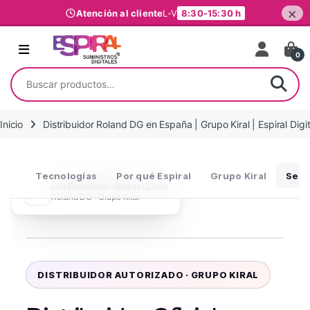
×
Atención al cliente
L-V
8:30-15:30 h
Ir al contenido
0
Buscar por:
Inicio
Distribuidor Roland DG en España | Grupo Kiral | Espiral Digit
Tecnologías
Por qué Espiral
Grupo Kiral
Serv
Distribuidor Autorizado
Roland DG · Grupo Kiral
DISTRIBUIDOR AUTORIZADO · GRUPO KIRAL