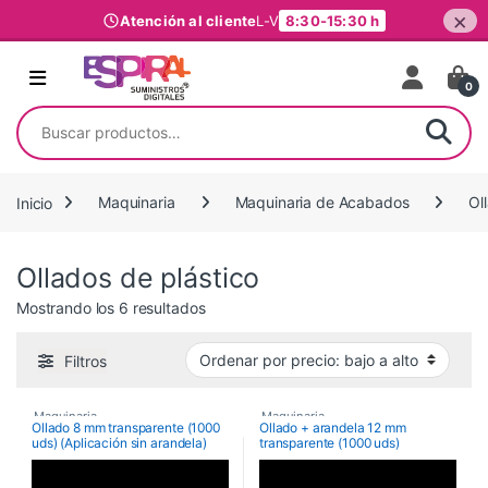
×
Atención al cliente
L-V
8:30-15:30 h
Ir al contenido
0
Buscar por:
Inicio
Maquinaria
Maquinaria de Acabados
Ol
Ollados de plástico
Ordenado por precio: bajo a alto
Mostrando los 6 resultados
Filtros
Maquinaria
,
Maquinaria
,
Ollado 8 mm transparente (1000
Ollado + arandela 12 mm
uds) (Aplicación sin arandela)
transparente (1000 uds)
Maquinaria de Acabados
,
Maquinaria de Acabados
,
Ollados de plástico
,
Ollados de plástico
,