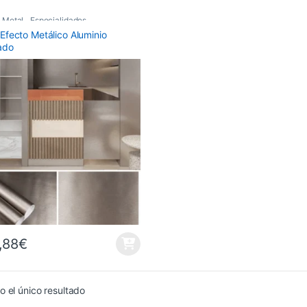
 Metal
,
Especialidades
,
o Efecto Metálico Aluminio
 Decorativo
ado
,88
€
 el único resultado