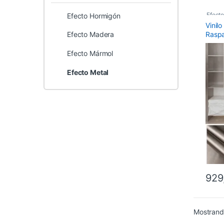
Efecto
Efecto Hormigón
Vinil
Vinilo
Rasp
Efecto Madera
Efecto Mármol
Efecto Metal
929
Mostrando