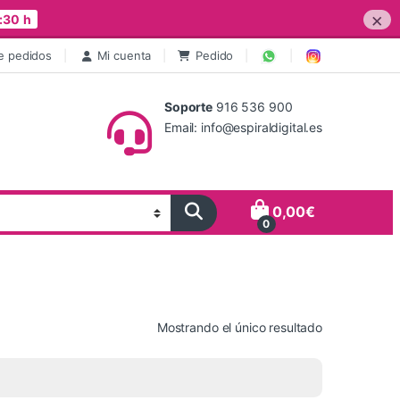
×
:30 h
e pedidos
Mi cuenta
Pedido
Soporte
916 536 900
Email: info@espiraldigital.es
0,00
€
0
Mostrando el único resultado