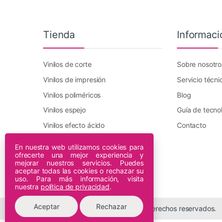
Tienda
Informaci
Vinilos de corte
Sobre nosotro
Vinilos de impresión
Servicio técni
Vinilos poliméricos
Blog
Vinilos espejo
Guía de tecno
Vinilos efecto ácido
Contacto
Vinilo transfer textil
En nuestra web utilizamos cookies para
ofrecerte una mejor experiencia y
Plotters DTF Innuro
mejorar nuestros servicios. Puedes
Plotters de impresión
aceptar todas las cookies o rechazar su
uso. Para más información, visita
nuestra
política de privacidad
.
Aceptar
Rechazar
© 2026 Espiral Digital - Todos los derechos reservados.