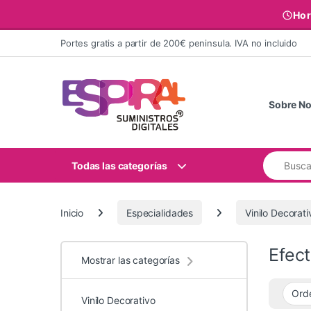
Hor
Ir al contenido
Portes gratis a partir de 200€ peninsula. IVA no incluido
Sobre No
Buscar:
Todas las categorías
Inicio
Especialidades
Vinilo Decorati
Efec
Mostrar las categorías
Vinilo Decorativo