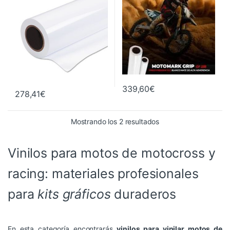
,
Vinilos para Racing / Motocross
339,60
€
278,41
€
Ordenado por precio: 
Mostrando los 2 resultados
Vinilos para motos de motocross y
racing: materiales profesionales
para
kits gráficos
duraderos
En esta categoría encontrarás
vinilos para vinilar motos de