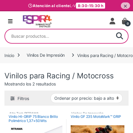
×
Atención al cliente
L-V
8:30-15:30 h
Ir al contenido
0
Buscar por:
Inicio
Vinilos De Impresión
Vinilos para Racing / Motocro
Vinilos para Racing / Motocross
Ordenado por precio: bajo a alto
Mostrando los 2 resultados
Filtros
Alto Tack RITRAMA
,
Vinilos De Impresión
,
Vinilo HI-GRIP 75 Blanco Brillo
Vinilo GF 235 MotoMark™ GRIP
Polimérico 1,37×50 Mts
Vinilos De Impresión
,
Vinilos para Racing / Motocross
Vinilos de Impresión para Pared
Alto Tack