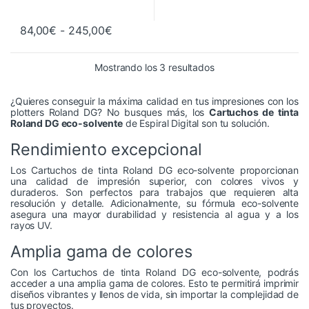
Rango de precios: desde 84,00€ hast
84,00
€
-
245,00
€
Este producto tiene múltiples variantes. Las opciones se pueden 
Ordenado por precio: 
Mostrando los 3 resultados
¿Quieres conseguir la máxima calidad en tus impresiones con los
plotters Roland DG? No busques más, los
Cartuchos de tinta
Roland DG eco-solvente
de Espiral Digital son tu solución.
Rendimiento excepcional
Los Cartuchos de tinta Roland DG eco-solvente proporcionan
una calidad de impresión superior, con colores vivos y
duraderos. Son perfectos para trabajos que requieren alta
resolución y detalle. Adicionalmente, su fórmula eco-solvente
asegura una mayor durabilidad y resistencia al agua y a los
rayos UV.
Amplia gama de colores
Con los Cartuchos de tinta Roland DG eco-solvente, podrás
acceder a una amplia gama de colores. Esto te permitirá imprimir
diseños vibrantes y llenos de vida, sin importar la complejidad de
tus proyectos.