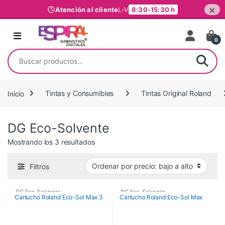
×
Atención al cliente
L-V
8:30-15:30 h
Ir al contenido
0
Buscar por:
Inicio
Tintas y Consumibles
Tintas Original Roland
DG Eco-Solvente
Ordenado por precio: bajo a alto
Mostrando los 3 resultados
Filtros
DG Eco-Solvente
,
DG Eco-Solvente
,
Cartucho Roland Eco-Sol Max 3
Cartucho Roland Eco-Sol Max
Tintas Original Roland
,
Tintas Original Roland
,
Tintas y Consumibles
Tintas y Consumibles