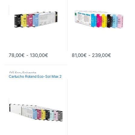
Rango de precios: desde 78,00€ hast
Rango de 
78,00
€
-
130,00
€
81,00
€
-
239,00
€
Este producto tiene múltiples variantes. Las opciones se pueden 
Este producto tiene múltiples va
DG Eco-Solvente
,
Cartucho Roland Eco-Sol Max 2
Tintas Original Roland
,
Tintas y Consumibles