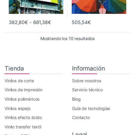
Rango de precios: desde 382,80€ ha
382,80
€
-
661,38
€
505,54
€
Este producto tiene múltiples variantes. Las opciones se pueden 
Ordenado por precio:
Mostrando los 10 resultados
Tienda
Información
Vinilos de corte
Sobre nosotros
Vinilos de impresión
Servicio técnico
Vinilos poliméricos
Blog
Vinilos espejo
Guía de tecnologías
Vinilos efecto ácido
Contacto
Vinilo transfer textil
Legal