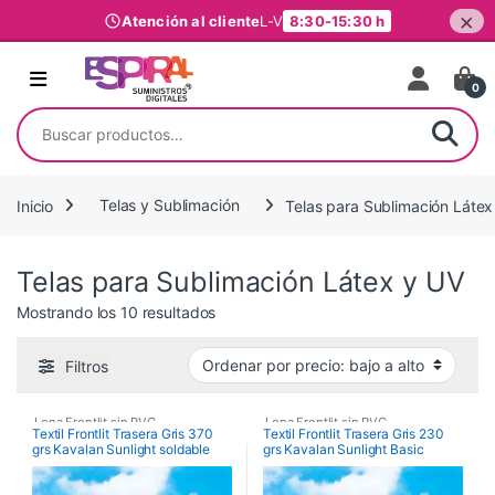
×
Atención al cliente
L-V
8:30-15:30 h
Ir al contenido
0
Buscar por:
Inicio
Telas y Sublimación
Telas para Sublimación Látex
Telas para Sublimación Látex y UV
Ordenado por precio: bajo a alto
Mostrando los 10 resultados
Filtros
Lona Frontlit sin PVC
,
Lona Frontlit sin PVC
,
Textil Frontlit Trasera Gris 370
Textil Frontlit Trasera Gris 230
grs Kavalan Sunlight soldable
grs Kavalan Sunlight Basic
Telas Frontlit para Sublimación
,
Telas para Sublimación Látex y
UV
Telas para Sublimación Látex y
UV
,
Telas y Sublimación