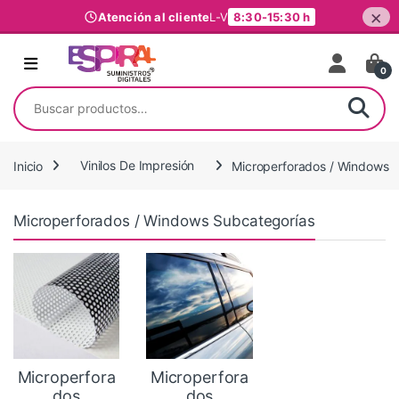
×
Atención al cliente
L-V
8:30-15:30 h
Ir al contenido
0
Buscar por:
Inicio
Vinilos De Impresión
Microperforados / Windows
Microperforados / Windows Subcategorías
Microperfora
Microperfora
dos
dos