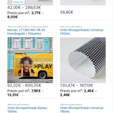
Rango de precios: desde 42,00€ hast
42,00
€
-
286,63
€
56,80
€
Precio por m²:
3,77
€
–
Este producto tiene múltiples variantes. Las opciones se pueden 
8,00
€
Microperforados homologados
Microperforados
,
Mactac JT7300 WG-PB 40
Vinilo Microperforado Universal
para ITV
Homologado + Etiquetas
140mic
Microperforados / Windows
,
,
Vinilos De Impresión
Vinilos De Impresión
Rango de precios: desde 92,52€ hast
Rango de p
92,52
€
-
600,35
€
130,47
€
-
187,10
€
Precio por m²:
7,90
€
–
Precio por m²:
2,45
€
–
Este producto tiene múltiples variantes. Las opciones se pueden 
Este producto tiene múltiples va
13,51
€
2,46
€
Microperforados
,
Microperforados
,
Vinilo Microperforado Xpress
Vinilo Microperforado Universal
160mic
180mic
Microperforados / Windows
,
Microperforados / Windows
,