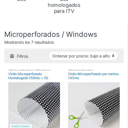
homologados
para ITV
Microperforados / Windows
Ordenado por precio: bajo a alto
Mostrando los 7 resultados
Filtros
Microperforados / Windows
,
Microperforados
,
Vinilo Microperforado
Vinilo Microperforado por metros
Homologado 150mic + 50
140 mc
Microperforados homologados
Microperforados / Windows
,
para ITV
Etiquetas
Vinilos De Impresión
,
Vinilos De Impresión