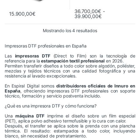
36.700,00
€
-
15.900,00
€
Rango de precio
39.900,00
€
Este producto tiene múltiples va
Ordenado por precio: 
Mostrando los 4 resultados
Impresoras DTF profesionales en España
Las
impresoras DTF
(Direct to Film) son la tecnología de
referencia para la
estampación textil profesional
en 2026.
Permiten transferir diseños a todo color sobre algodón, poliéster,
mezclas y tejidos técnicos con una calidad fotográfica y una
resistencia al lavado excepcionales.
En Espiral Digital somos
distribuidores oficiales de Innuro en
España
, ofreciendo impresoras DTF profesionales con soporte
técnico, formación y servicio postventa incluido.
¿Qué es una impresora DTF y cómo funciona?
Una
máquina DTF
imprime el diseño sobre un film especial
(PET), aplica polvo adhesivo termofusible y lo cura con calor.
Después, el transfer se aplica sobre la prenda con una plancha
térmica. El resultado: estampados a todo color, incluyendo
blanco, sin necesidad de pretratamiento.