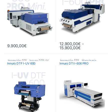
12.900,00
€
-
9.900,00
€
Rango de precio
15.900,00
€
Este producto tiene múltiples va
Impresión DTF
,
Innuro DTF UV
,
Impresión DTF
,
Maquinaria
,
Innuro DTF I-UV 600
Innuro DTI I-606 PRO
Maquinaria
,
Plotters de Impresión
,
Plotters de Impresión
,
Plotters de impresión DTF Innuro
Plotters de impresión DTF Innuro