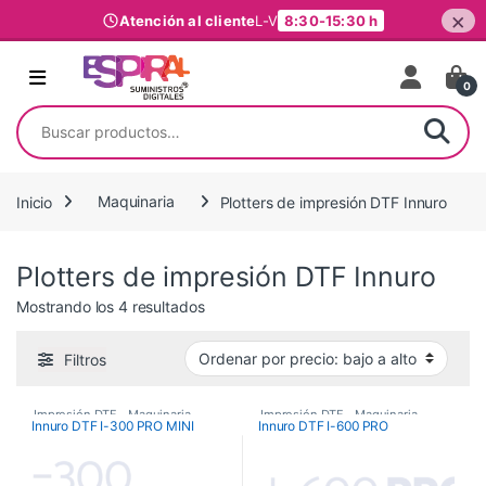
×
Atención al cliente
L-V
8:30-15:30 h
Ir al contenido
0
Buscar por:
Inicio
Maquinaria
Plotters de impresión DTF Innuro
Plotters de impresión DTF Innuro
Ordenado por precio: bajo a alto
Mostrando los 4 resultados
Filtros
Impresión DTF
,
Maquinaria
,
Impresión DTF
,
Maquinaria
,
Innuro DTF I-300 PRO MINI
Innuro DTF I-600 PRO
Plotters de Impresión
,
Plotters de Impresión
,
Plotters de impresión DTF Innuro
Plotters de impresión DTF Innuro