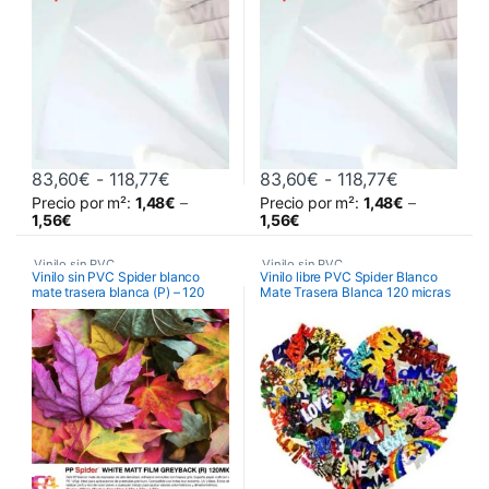
Rango de precios: desde 83,60€ hasta
Rango de p
83,60
€
-
118,77
€
83,60
€
-
118,77
€
Precio por m²:
1,48
€
–
Precio por m²:
1,48
€
–
Este producto tiene múltiples variantes. Las opciones se pueden 
Este producto tiene múltiples va
1,56
€
1,56
€
Vinilo sin PVC
Vinilo sin PVC
,
Vinilo sin PVC Spider blanco
Vinilo libre PVC Spider Blanco
mate trasera blanca (P) – 120
Mate Trasera Blanca 120 micras
Vinilos De Impresión
micras