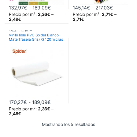
Rango de precios: desde 132,97€ has
Rango de p
132,97
€
-
189,09
€
145,14
€
-
217,03
€
Precio por m²:
2,36
€
–
Precio por m²:
2,71
€
–
Este producto tiene múltiples variantes. Las opciones se pueden 
Este producto tiene múltiples va
2,49
€
2,71
€
Vinilo sin PVC
Vinilo libre PVC Spider Blanco
Mate Trasera Gris (R) 120 micras
Rango de precios: desde 170,27€ has
170,27
€
-
189,09
€
Precio por m²:
2,36
€
–
Este producto tiene múltiples variantes. Las opciones se pueden 
2,48
€
Ordenado por precio: 
Mostrando los 5 resultados