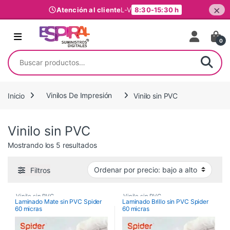
×
Atención al cliente
L-V
8:30-15:30 h
Ir al contenido
0
Buscar por:
Inicio
Vinilos De Impresión
Vinilo sin PVC
Vinilo sin PVC
Ordenado por precio: bajo a alto
Mostrando los 5 resultados
Filtros
Vinilo sin PVC
,
Vinilo sin PVC
,
Laminado Mate sin PVC Spider
Laminado Brillo sin PVC Spider
60 micras
60 micras
Vinilos De Impresión
Vinilos De Impresión