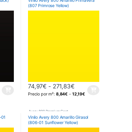
lack)
Vinilo Avery 800 Amarillo Primavera
(807 Primrose Yellow)
hasta 252,46€
go de precios: desde 69,99€ hasta 252,46€
Rango de precios: d
74,97
€
-
271,83
€
la página de producto
variantes. Las opciones se pueden elegir en la página de producto
Este producto tiene múltiples variantes. Las opciones 
Precio por m²:
8,84
€
–
12,19
€
Avery 800 Premium Cast
-01
Vinilo Avery 800 Amarillo Girasol
(806-01 Sunflower Yellow)