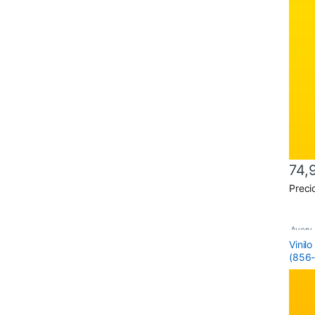
74,
Este 
Preci
Avery
Vinil
(856-