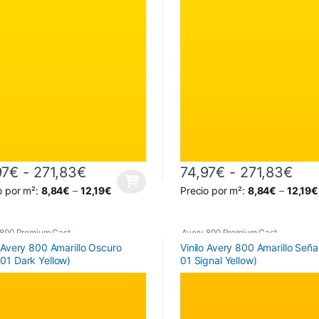
Rango de precios: desde 74,97€ ha
Ran
97
€
-
271,83
€
74,97
€
-
271,83
€
producto tiene múltiples variantes. Las opciones se pueden elegir en 
Este producto tiene múltiples 
o por m²:
8,84
€
–
12,19
€
Precio por m²:
8,84
€
–
12,19
€
 800 Premium Cast
Avery 800 Premium Cast
o Avery 800 Amarillo Oscuro
Vinilo Avery 800 Amarillo Seña
01 Dark Yellow)
01 Signal Yellow)