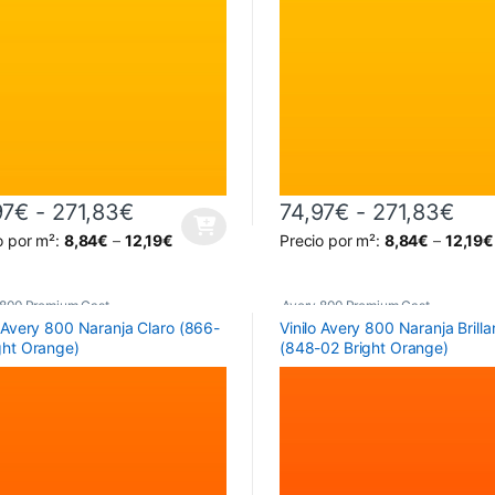
Rango de precios: desde 74,97€ ha
Ran
97
€
-
271,83
€
74,97
€
-
271,83
€
producto tiene múltiples variantes. Las opciones se pueden elegir en 
Este producto tiene múltiples 
o por m²:
8,84
€
–
12,19
€
Precio por m²:
8,84
€
–
12,19
€
 800 Premium Cast
Avery 800 Premium Cast
o Avery 800 Naranja Claro (866-
Vinilo Avery 800 Naranja Brilla
ght Orange)
(848-02 Bright Orange)