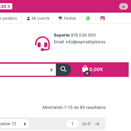
×
:30 h
e pedidos
Mi cuenta
Pedido
Soporte
916 536 900
Email: info@espiraldigital.es
0,00
€
0
Ordenado por 
Mostrando 1–15 de 85 resultados
→
de 6