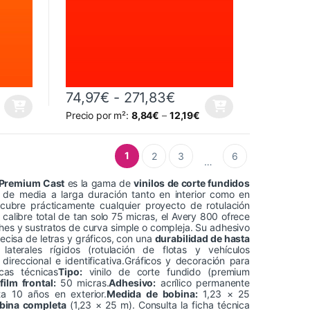
sta 271,83€
go de precios: desde 74,97€ hasta 271,83€
Rango de precios: d
74,97
€
-
271,83
€
la página de producto
variantes. Las opciones se pueden elegir en la página de producto
Este producto tiene múltiples variantes. Las opciones 
Precio por m²:
8,84
€
–
12,19
€
1
2
3
6
…
 Premium Cast
es la gama de
vinilos de corte fundidos
 de media a larga duración tanto en interior como en
cubre prácticamente cualquier proyecto de rotulación
calibre total de tan solo 75 micras, el Avery 800 ofrece
hes y sustratos de curva simple o compleja. Su adhesivo
recisa de letras y gráficos, con una
durabilidad de hasta
 laterales rígidos (rotulación de flotas y vehículos
direccional e identificativa.Gráficos y decoración para
icas técnicas
Tipo:
vinilo de corte fundido (premium
·
film frontal:
50 micras.
Adhesivo:
acrílico permanente
a 10 años en exterior.
Medida de bobina:
1,23 × 25
bina completa
(1,23 × 25 m). Consulta la ficha técnica