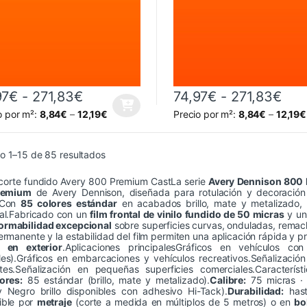
Rango de precios: desde 74,97€ ha
Ran
97
€
-
271,83
€
74,97
€
-
271,83
€
producto tiene múltiples variantes. Las opciones se pueden elegir en 
Este producto tiene múltiples 
o por m²:
8,84
€
–
12,19
€
Precio por m²:
8,84
€
–
12,19
€
Ordenado por precio: bajo a alto
o 1–15 de 85 resultados
 corte fundido Avery 800 Premium CastLa serie
Avery Dennison 800
premium
de Avery Dennison, diseñada para rotulación y decoración
. Con
85 colores estándar
en acabados brillo, mate y metalizado, 
nal.Fabricado con un
film frontal de vinilo fundido de 50 micras
y un 
ormabilidad excepcional
sobre superficies curvas, onduladas, remac
permanente y la estabilidad del film permiten una aplicación rápida y p
 en exterior
.Aplicaciones principalesGráficos en vehículos con
es).Gráficos en embarcaciones y vehículos recreativos.Señalización 
tes.Señalización en pequeñas superficies comerciales.Característ
ores:
85 estándar (brillo, mate y metalizado).
Calibre:
75 micras 
y Negro brillo disponibles con adhesivo Hi-Tack).
Durabilidad:
hast
ible por
metraje
(corte a medida en múltiplos de 5 metros) o en
bo