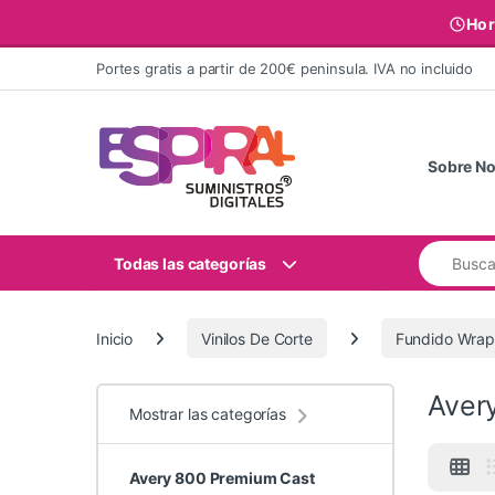
Hor
Ir al contenido
Portes gratis a partir de 200€ peninsula. IVA no incluido
Sobre No
Buscar:
Todas las categorías
Inicio
Vinilos De Corte
Fundido Wrap
Aver
Mostrar las categorías
Avery 800 Premium Cast