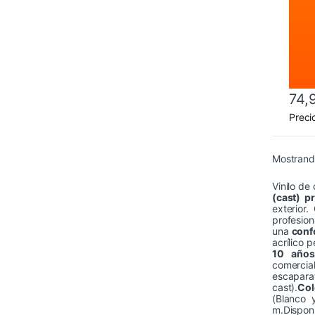
74,
Este 
Preci
Mostrand
Vinilo de
(cast) 
exterior
profesio
una
conf
acrílico 
10 años
comercial
escapara
cast).
Col
(Blanco 
m.Dispon