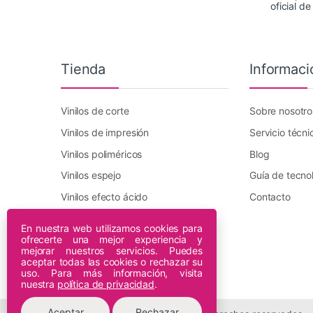
oficial d
Tienda
Informaci
Vinilos de corte
Sobre nosotro
Vinilos de impresión
Servicio técni
Vinilos poliméricos
Blog
Vinilos espejo
Guía de tecno
Vinilos efecto ácido
Contacto
Vinilo transfer textil
En nuestra web utilizamos cookies para
ofrecerte una mejor experiencia y
Plotters DTF Innuro
mejorar nuestros servicios. Puedes
Plotters de impresión
aceptar todas las cookies o rechazar su
uso. Para más información, visita
nuestra
política de privacidad
.
Aceptar
Rechazar