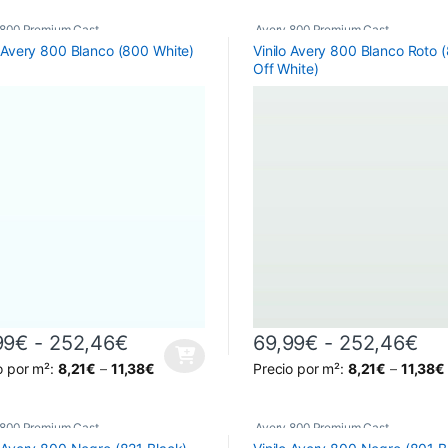
 800 Premium Cast
Avery 800 Premium Cast
o Avery 800 Blanco (800 White)
Vinilo Avery 800 Blanco Roto 
Off White)
Rango de precios: desde 69,99€ 
Ran
99
€
-
252,46
€
69,99
€
-
252,46
€
producto tiene múltiples variantes. Las opciones se pueden elegir en 
Este producto tiene múltiples 
o por m²:
8,21
€
–
11,38
€
Precio por m²:
8,21
€
–
11,38
€
 800 Premium Cast
Avery 800 Premium Cast