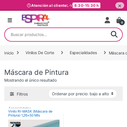
×
Atención al cliente
L-V
8:30-15:30 h
Ir al contenido
0
Buscar por:
Inicio
Vinilos De Corte
Especialidades
Máscara d
Máscara de Pintura
Mostrando el único resultado
Filtros
Especialidades
,
Vinilo RI-MASK (Máscara de
Pintura) 1,26×50 Mts
Máscara de Pintura
,
Vinilos De Corte