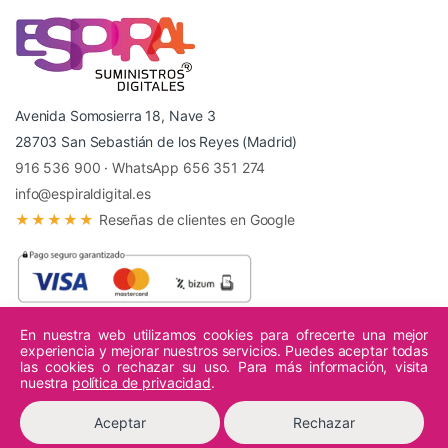
Avenida Somosierra 18, Nave 3
28703 San Sebastián de los Reyes (Madrid)
916 536 900
·
WhatsApp 656 351 274
info@espiraldigital.es
★★★★★
Reseñas de clientes en Google
En nuestra web utilizamos cookies para ofrecerte una mejor
experiencia y mejorar nuestros servicios. Puedes aceptar todas
© 2026 Espiral Digital - Todos los derechos reservados.
las cookies o rechazar su uso. Para más información, visita
nuestra
política de privacidad
.
Aceptar
Rechazar