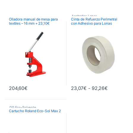
Acabados Lonas
Olladora manual de mesa para
Cinta de Refuerzo Perimetral
textiles – 16 mm + 23,10€
con Adhesivo para Lonas
Rango de p
204,60
€
23,07
€
-
92,26
€
Este producto tiene múltiples va
DG Eco-Solvente
,
Cartucho Roland Eco-Sol Max 2
Tintas Original Roland
,
Tintas y Consumibles