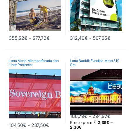
Rango de precios: desde 355,52€ ha
Rango de
355,52
€
-
577,72
€
312,40
€
-
507,65
€
Este producto tiene múltiples variantes. Las opciones se pueden 
Este producto tiene múltiples va
Lonas
Lonas
Lona Mesh Microperforada con
Lona Backlit Fundida Mate 510
Liner Protector
Grs
Rango de
188,79
€
-
294,97
€
Precio por m²:
2,36
€
–
Rango de precios: desde 104,50€ has
104,50
€
-
237,50
€
Este producto tiene múltiples va
2,36
€
Este producto tiene múltiples variantes. Las opciones se pueden 