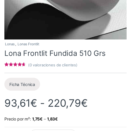
Lonas
,
Lonas Frontlit
Lona Frontlit Fundida 510 Grs
(
0
valoraciones de clientes)
Valorado
2
con
4.5
de 5
en base a
valoracione
Ficha Técnica
s de
clientes
Rango de
93,61
€
-
220,79
€
Precio por m²:
1,75
€
–
1,83
€