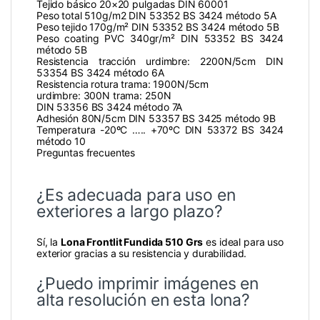
Tejido básico 20×20 pulgadas DIN 60001
Peso total 510g/m2 DIN 53352 BS 3424 método 5A
Peso tejido 170g/m² DIN 53352 BS 3424 método 5B
Peso coating PVC 340gr/m² DIN 53352 BS 3424
método 5B
Resistencia tracción urdimbre: 2200N/5cm DIN
53354 BS 3424 método 6A
Resistencia rotura trama: 1900N/5cm
urdimbre: 300N trama: 250N
DIN 53356 BS 3424 método 7A
Adhesión 80N/5cm DIN 53357 BS 3425 método 9B
Temperatura -20ºC ….. +70ºC DIN 53372 BS 3424
método 10
Preguntas frecuentes
¿Es adecuada para uso en
exteriores a largo plazo?
Sí, la
Lona Frontlit Fundida 510 Grs
es ideal para uso
exterior gracias a su resistencia y durabilidad.
¿Puedo imprimir imágenes en
alta resolución en esta lona?