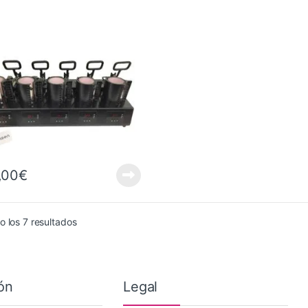
,00
€
Ordenado por precio: bajo a alto
 los 7 resultados
ón
Legal