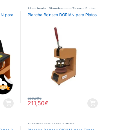
Maquinaria
,
Planchas para Tazas y Platos
,
IN para
Plancha Beinsen DORIAN para Platos
Planchas Térmicas
250,00
€
211,50
€
Planchas para Tazas y Platos
,