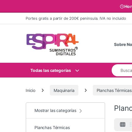
Hor
Ir al contenido
Portes gratis a partir de 200€ peninsula. IVA no incluido
Sobre No
Buscar:
Todas las categorías
Inicio
Maquinaria
Planchas Térmicas
Planc
Mostrar las categorías
Planchas Térmicas