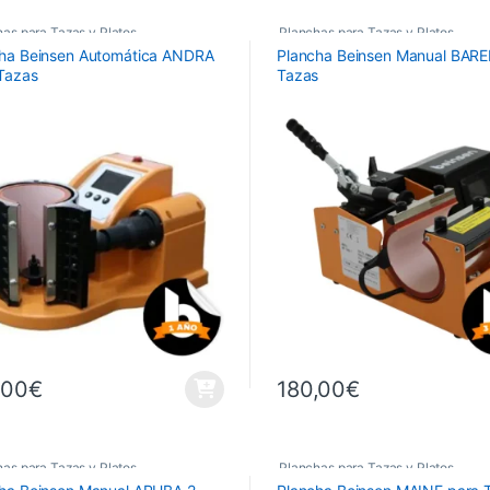
as para Tazas y Platos
,
Planchas para Tazas y Platos
,
ha Beinsen Automática ANDRA
Plancha Beinsen Manual BARE
has Térmicas
Planchas Térmicas
Tazas
Tazas
,00
€
180,00
€
as para Tazas y Platos
,
Planchas para Tazas y Platos
,