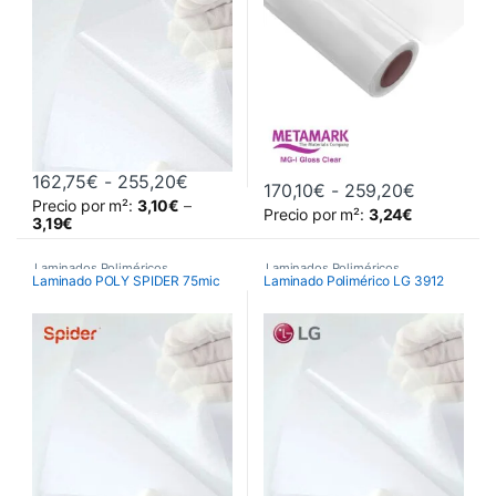
Rango de precios: desde 162,75€ ha
162,75
€
-
255,20
€
Rango de 
170,10
€
-
259,20
€
Precio por m²:
3,10
€
–
Este producto tiene múltiples variantes. Las opciones se pueden 
Este producto tiene múltiples va
Precio por m²:
3,24
€
3,19
€
Laminados Poliméricos
,
Laminados Poliméricos
,
Laminado POLY SPIDER 75mic
Laminado Polimérico LG 3912
Láminados y Adhesivos
Láminados y Adhesivos