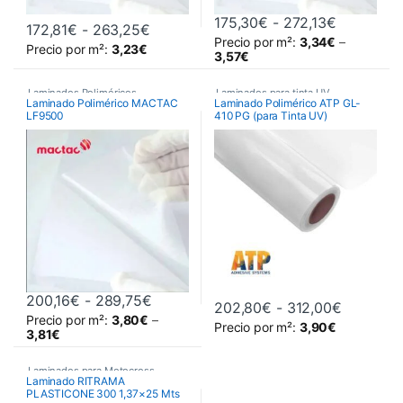
Rango de 
175,30
€
-
272,13
€
Rango de precios: desde 172,81€ has
172,81
€
-
263,25
€
Precio por m²:
3,34
€
–
Este producto tiene múltiples variantes. Las opciones se pueden 
Este producto tiene múltiples va
Precio por m²:
3,23
€
3,57
€
Laminados Poliméricos
,
Laminados para tinta UV
,
Laminado Polimérico MACTAC
Laminado Polimérico ATP GL-
LF9500
410 PG (para Tinta UV)
Láminados y Adhesivos
Laminados Poliméricos
,
Laminados Poliméricos para tinta
UV
,
Láminados y Adhesivos
Rango de precios: desde 200,16€ ha
200,16
€
-
289,75
€
Rango de
202,80
€
-
312,00
€
Precio por m²:
3,80
€
–
Este producto tiene múltiples variantes. Las opciones se pueden 
Este producto tiene múltiples va
Precio por m²:
3,90
€
3,81
€
Laminados para Motocross
,
Laminado RITRAMA
PLASTICONE 300 1,37×25 Mts
Laminados Poliméricos
,