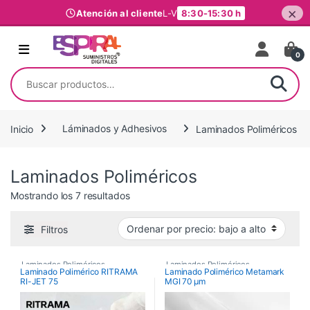
×
Atención al cliente
L-V
8:30-15:30 h
Ir al contenido
0
Buscar por:
Inicio
Láminados y Adhesivos
Laminados Poliméricos
Laminados Poliméricos
Ordenado por precio: bajo a alto
Mostrando los 7 resultados
Filtros
Laminados Poliméricos
,
Laminados Poliméricos
,
Laminado Polimérico RITRAMA
Laminado Polimérico Metamark
RI-JET 75
MGI 70 μm
Láminados y Adhesivos
Láminados y Adhesivos