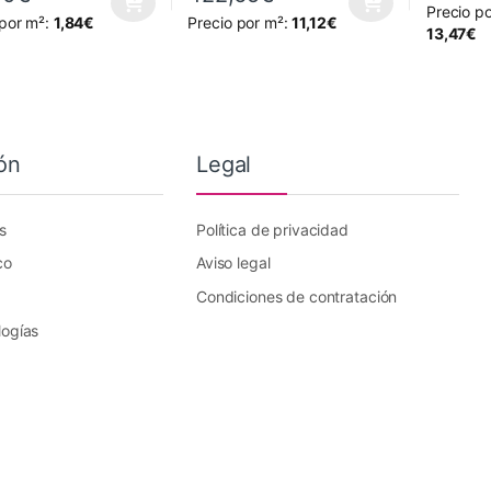
Precio p
oducto tiene múltiples variantes. Las opciones se pueden elegir en la
Este producto tiene múltiples variantes. L
Este prod
 por m²:
1,84
€
Precio por m²:
11,12
€
13,47
€
ón
Legal
s
Política de privacidad
co
Aviso legal
Condiciones de contratación
logías