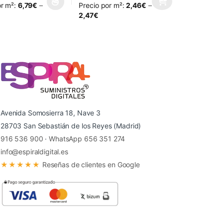
or m²:
6,79
€
–
Precio por m²:
2,46
€
–
 página de producto
as opciones se pueden elegir en la página de producto
ucto tiene múltiples variantes. Las opciones se pueden elegir en la p
Este producto tiene múltiples variantes. Las
2,47
€
Avenida Somosierra 18, Nave 3
28703 San Sebastián de los Reyes (Madrid)
916 536 900
·
WhatsApp 656 351 274
info@espiraldigital.es
★★★★★
Reseñas de clientes en Google