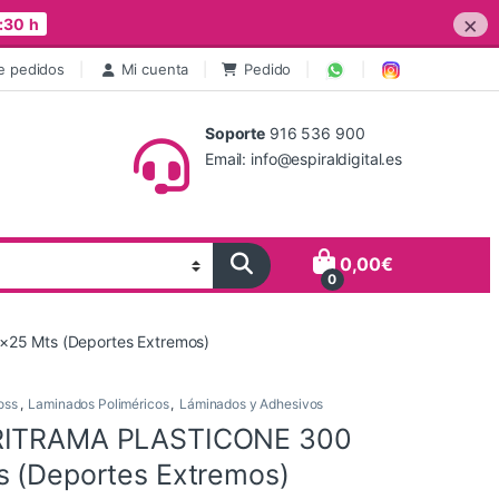
×
:30 h
e pedidos
Mi cuenta
Pedido
Soporte
916 536 900
Email: info@espiraldigital.es
0,00
€
0
25 Mts (Deportes Extremos)
oss
,
Laminados Poliméricos
,
Láminados y Adhesivos
RITRAMA PLASTICONE 300
s (Deportes Extremos)