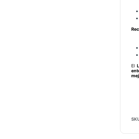
Rec
El
ent
mej
SK