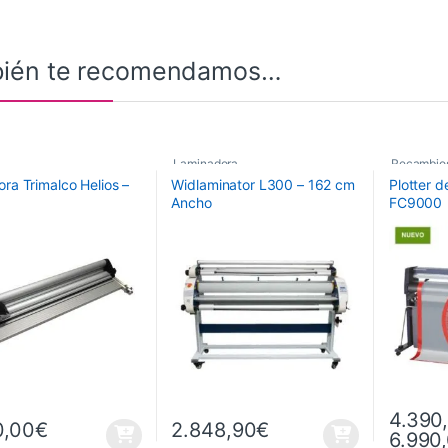
ién te recomendamos…
Laminadora
Recambio
ra Trimalco Helios –
Widlaminator L300 – 162 cm
Plotter 
Ancho
FC9000
4.390
0,00
€
2.848,90
€
6.990
Este prod