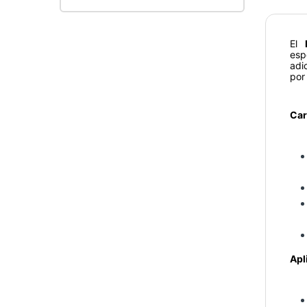
El
esp
adi
por
Car
Apl