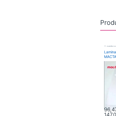
Prod
Lamina
Lamina
Láminad
MACTA
96,4
147,