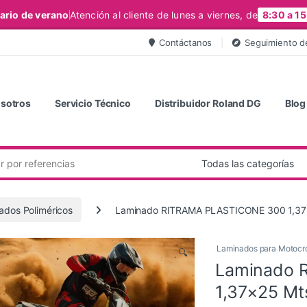
ario de verano
Atención al cliente de lunes a viernes, de
8:30 a 15
Contáctanos
Seguimiento d
sotros
Servicio Técnico
Distribuidor Roland DG
Blog
ados Poliméricos
Laminado RITRAMA PLASTICONE 300 1,37×
Laminados para Motocr
🔍
Laminado 
1,37×25 Mt