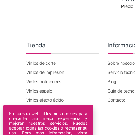
Este pr
Precio
Tienda
Informaci
Vinilos de corte
Sobre nosotro
Vinilos de impresión
Servicio técni
Vinilos poliméricos
Blog
Vinilos espejo
Guía de tecno
Vinilos efecto ácido
Contacto
Vinilo transfer textil
En nuestra web utilizamos cookies para
ofrecerte una mejor experiencia y
Plotters DTF Innuro
mejorar nuestros servicios. Puedes
Plotters de impresión
aceptar todas las cookies o rechazar su
uso. Para más información, visita