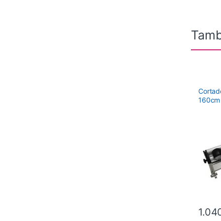
Tamb
Cortado
160cm
1.04