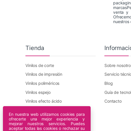
packagin
marcasPeg
venta y r
Ofrecemos
nuestros 
Tienda
Informaci
Vinilos de corte
Sobre nosotro
Vinilos de impresión
Servicio técni
Vinilos poliméricos
Blog
Vinilos espejo
Guía de tecno
Vinilos efecto ácido
Contacto
Vinilo transfer textil
En nuestra web utilizamos cookies para
ofrecerte una mejor experiencia y
Plotters DTF Innuro
mejorar nuestros servicios. Puedes
Plotters de impresión
aceptar todas las cookies o rechazar su