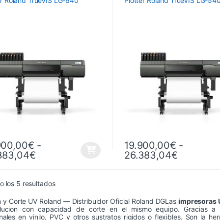
er Roland TrueVIS LG-640
Plotter Roland TrueVIS LG-54
900,00
€
-
19.900,00
€
-
Rango de precios: desde 18.900,00€ ha
Rango de
383,04
€
26.383,04
€
producto tiene múltiples variantes. Las opciones se pueden elegir en 
Este producto tiene múltiples 
Ordenado por precio: bajo a alto
 los 5 resultados
 y Corte UV Roland — Distribuidor Oficial Roland DGLas
impresoras 
olucion con capacidad de corte en el mismo equipo. Gracias a la
ales en vinilo, PVC y otros sustratos rigidos o flexibles. Son la her