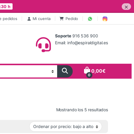
×
:30 h
e pedidos
Mi cuenta
Pedido
Soporte
916 536 900
Email: info@espiraldigital.es
0,00
€
0
Ordenado por 
Mostrando los 5 resultados