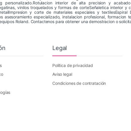
g personalizado.Rotulacion interior de alta precision y acaba
atinas, vinilos troquelados y formas de corteSeñaletica interior y 
etailImpresion y corte de materiales especiales y textilesEspiral 
 asesoramiento especializado, instalacion profesional, formacion t
equipos Roland. Contactenos para obtener una demostracion o solicit
ón
Legal
s
Política de privacidad
co
Aviso legal
Condiciones de contratación
logías