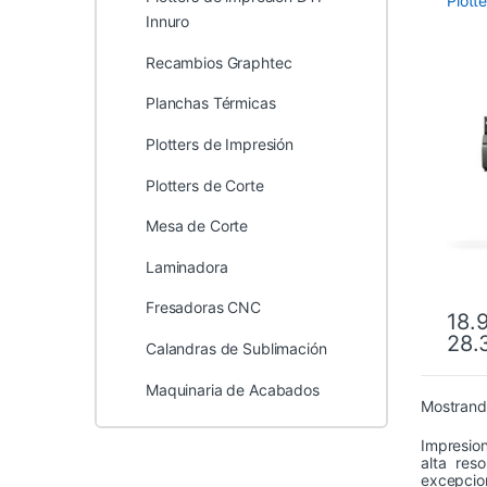
Plott
Innuro
Recambios Graphtec
Planchas Térmicas
Plotters de Impresión
Plotters de Corte
Mesa de Corte
Laminadora
Fresadoras CNC
18.
28.
Este 
Calandras de Sublimación
Maquinaria de Acabados
Mostrando
Impresion
alta res
excepcion