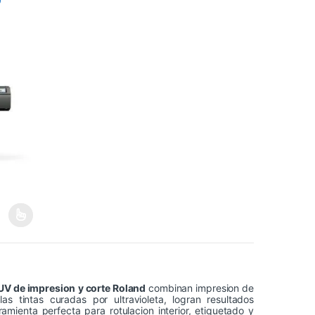
0
sta 28.383,04€
 precios: desde 19.900,00€ hasta 26.383,04€
la página de producto
variantes. Las opciones se pueden elegir en la página de producto
UV de impresion y corte Roland
combinan impresion de
s tintas curadas por ultravioleta, logran resultados
ramienta perfecta para rotulacion interior, etiquetado y