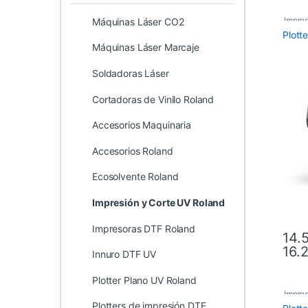
Impres
Máquinas Láser CO2
Plott
Máquinas Láser Marcaje
Soldadoras Láser
Cortadoras de Vinilo Roland
Accesorios Maquinaria
Accesorios Roland
Ecosolvente Roland
Impresión y Corte UV Roland
Impresoras DTF Roland
14.
16.
Este 
Innuro DTF UV
Plotter Plano UV Roland
Impres
Plotters de impresión DTF