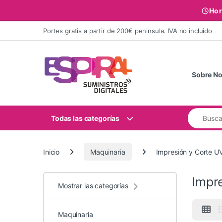
Hor
Ir al contenido
Portes gratis a partir de 200€ peninsula. IVA no incluido
Sobre No
Buscar:
Todas las categorías
Inicio
Maquinaria
Impresión y Corte U
Impr
Mostrar las categorías
Maquinaria