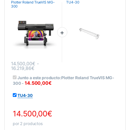
Plotter Roland TrueVIS MG-
TU4-30
300
14.500,00
€
-
Rango de precios: desde 14.500,00€ hasta 
16.219,86
€
Este producto tiene múltiples variantes. Las opciones se pueden
Junto a este producto:
Plotter Roland TrueVIS MG-
14.500,00
€
300
-
TU4-30
14.500,00
€
por
2
productos