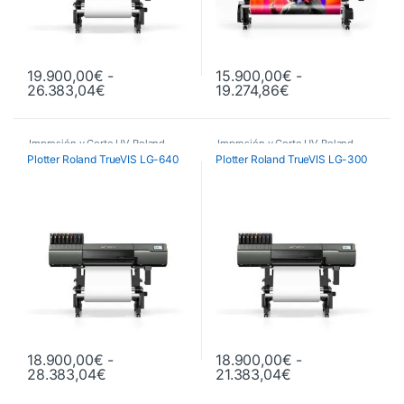
19.900,00
€
-
15.900,00
€
-
Rango de precios: desde 19.900,00€ hasta 
Rango de precios
26.383,04
€
19.274,86
€
Este producto tiene múltiples variantes. Las opciones se pueden 
Este producto tiene múltiples va
Impresión y Corte UV Roland
Impresión y Corte UV Roland
Plotter Roland TrueVIS LG-640
Plotter Roland TrueVIS LG-300
18.900,00
€
-
18.900,00
€
-
Rango de precios: desde 18.900,00€ hasta 
Rango de precio
28.383,04
€
21.383,04
€
Este producto tiene múltiples variantes. Las opciones se pueden 
Este producto tiene múltiples va