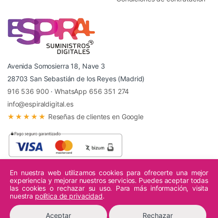
Avenida Somosierra 18, Nave 3
28703 San Sebastián de los Reyes (Madrid)
916 536 900
·
WhatsApp 656 351 274
info@espiraldigital.es
★★★★★
Reseñas de clientes en Google
En nuestra web utilizamos cookies para ofrecerte una mejor
experiencia y mejorar nuestros servicios. Puedes aceptar todas
© 2026 Espiral Digital - Todos los derechos reservados.
las cookies o rechazar su uso. Para más información, visita
nuestra
política de privacidad
.
Aceptar
Rechazar