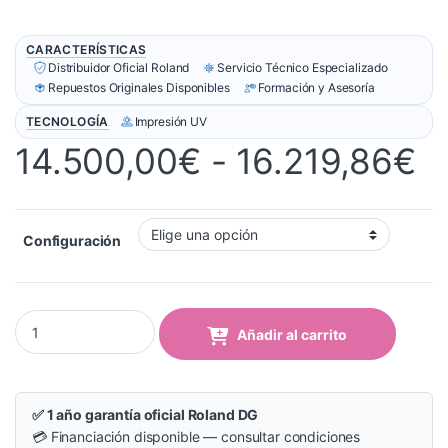
CARACTERÍSTICAS
Distribuidor Oficial Roland
Servicio Técnico Especializado
Repuestos Originales Disponibles
Formación y Asesoría
TECNOLOGÍA
Impresión UV
R
14.500,00
€
-
16.219,86
€
Configuración
Plotter Roland TrueVIS MG-300 quantity
Añadir al carrito
✅ 1 año garantía oficial Roland DG
💳 Financiación disponible — consultar condiciones