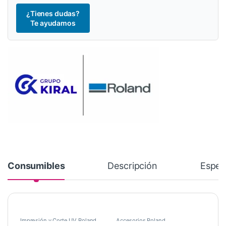
¿Tienes dudas?
Te ayudamos
Consumibles
Descripción
Espec
Impresión y Corte UV Roland
Accesorios Roland