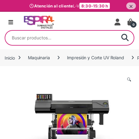
×
Atención al cliente
L-V
8:30-15:30 h
Ir al contenido
0
Buscar por:
Inicio
Maquinaria
Impresión y Corte UV Roland
🔍