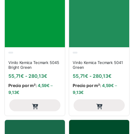
Vinilo Kemica Tecmark 5045
Vinilo Kemica Tecmark 5041
Bright Green
Green
Rango de precios: desde 55,71€ hasta
Rango de 
55,71
€
-
280,13
€
55,71
€
-
280,13
€
Precio por m²:
4,59
€
–
Precio por m²:
4,59
€
–
9,13
€
9,13
€