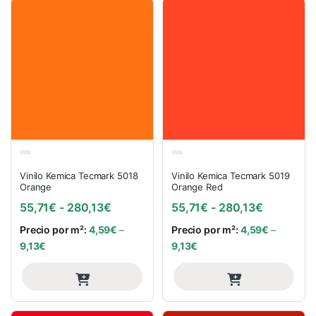
Vinilo Kemica Tecmark 5018
Vinilo Kemica Tecmark 5019
Orange
Orange Red
Rango de precios: desde 55,71€ hasta
Rango de 
55,71
€
-
280,13
€
55,71
€
-
280,13
€
Precio por m²:
4,59
€
–
Precio por m²:
4,59
€
–
9,13
€
9,13
€