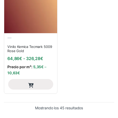
Vinilo Kemica Tecmark 5009
Rose Gold
Rango de precios: desde 64,86€ has
64,86
€
-
326,28
€
Precio por m²:
5,35
€
–
10,63
€
Ordenado por precio:
Mostrando los 45 resultados