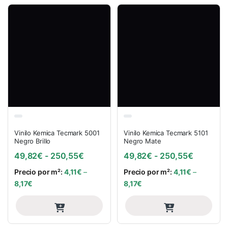
Vinilo Kemica Tecmark 5001
Vinilo Kemica Tecmark 5101
Negro Brillo
Negro Mate
Rango de precios: desde 49,82€ has
Rango de
49,82
€
-
250,55
€
49,82
€
-
250,55
€
Precio por m²:
4,11
€
–
Precio por m²:
4,11
€
–
8,17
€
8,17
€