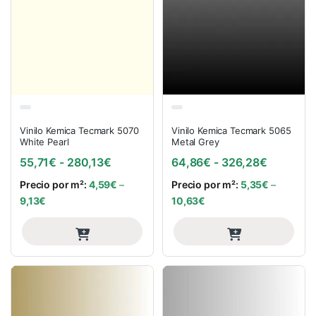
Vinilo Kemica Tecmark 5070
Vinilo Kemica Tecmark 5065
White Pearl
Metal Grey
Rango de precios: desde 55,71€ hasta
Rango de
55,71
€
-
280,13
€
64,86
€
-
326,28
€
Precio por m²:
4,59
€
–
Precio por m²:
5,35
€
–
9,13
€
10,63
€