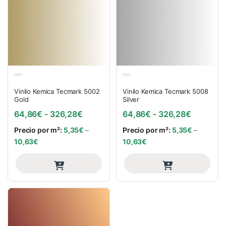
Vinilo Kemica Tecmark 5002
Vinilo Kemica Tecmark 5008
Gold
Silver
Rango de precios: desde 64,86€ has
Rango de
64,86
€
-
326,28
€
64,86
€
-
326,28
€
Precio por m²:
5,35
€
–
Precio por m²:
5,35
€
–
10,63
€
10,63
€