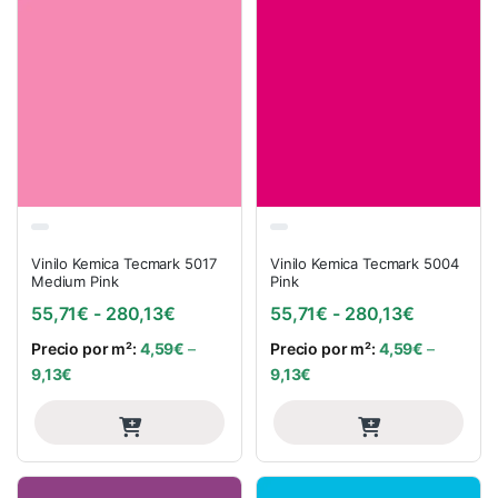
Vinilo Kemica Tecmark 5017
Vinilo Kemica Tecmark 5004
Medium Pink
Pink
Rango de precios: desde 55,71€ hasta
Rango de 
55,71
€
-
280,13
€
55,71
€
-
280,13
€
Precio por m²:
4,59
€
–
Precio por m²:
4,59
€
–
9,13
€
9,13
€