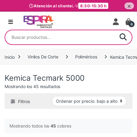
×
Atención al cliente
L-V
8:30-15:30 h
Ir al contenido
0
Buscar por:
Inicio
Vinilos De Corte
Poliméricos
Kemica Tecm
Kemica Tecmark 5000
Ordenado por precio: bajo a alto
Mostrando los 45 resultados
Filtros
Mostrando todos los
45
colores