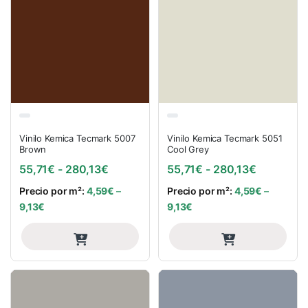
Vinilo Kemica Tecmark 5007
Vinilo Kemica Tecmark 5051
Brown
Cool Grey
Rango de precios: desde 55,71€ hasta
Rango de 
55,71
€
-
280,13
€
55,71
€
-
280,13
€
Precio por m²:
4,59
€
–
Precio por m²:
4,59
€
–
9,13
€
9,13
€