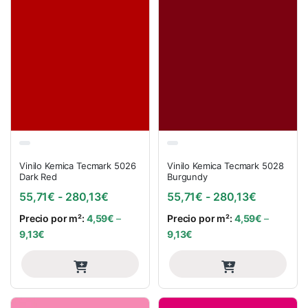
Vinilo Kemica Tecmark 5026
Vinilo Kemica Tecmark 5028
Dark Red
Burgundy
Rango de precios: desde 55,71€ hasta
Rango de 
55,71
€
-
280,13
€
55,71
€
-
280,13
€
Precio por m²:
4,59
€
–
Precio por m²:
4,59
€
–
9,13
€
9,13
€