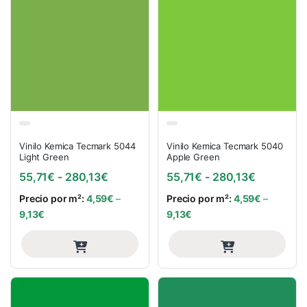
Vinilo Kemica Tecmark 5044
Vinilo Kemica Tecmark 5040
Light Green
Apple Green
Rango de precios: desde 55,71€ hasta
Rango de 
55,71
€
-
280,13
€
55,71
€
-
280,13
€
Precio por m²:
4,59
€
–
Precio por m²:
4,59
€
–
9,13
€
9,13
€