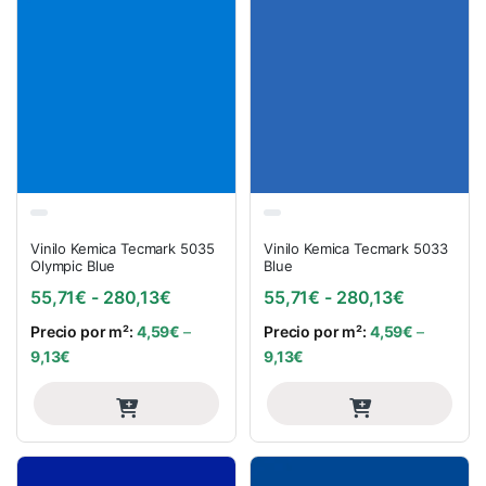
Vinilo Kemica Tecmark 5035
Vinilo Kemica Tecmark 5033
Olympic Blue
Blue
Rango de precios: desde 55,71€ hasta
Rango de 
55,71
€
-
280,13
€
55,71
€
-
280,13
€
Precio por m²:
4,59
€
–
Precio por m²:
4,59
€
–
9,13
€
9,13
€