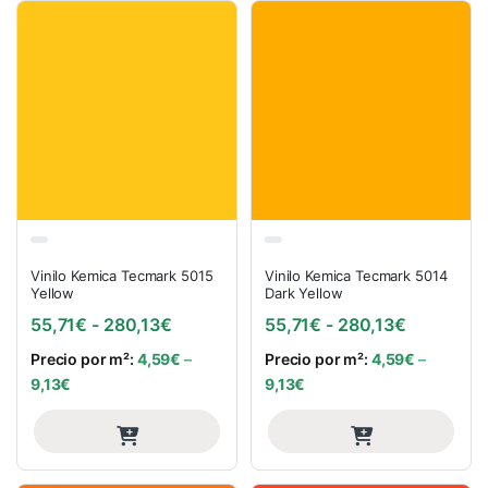
Vinilo Kemica Tecmark 5015
Vinilo Kemica Tecmark 5014
Yellow
Dark Yellow
Rango de precios: desde 55,71€ hasta
Rango de 
55,71
€
-
280,13
€
55,71
€
-
280,13
€
Precio por m²:
4,59
€
–
Precio por m²:
4,59
€
–
9,13
€
9,13
€