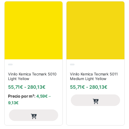
Vinilo Kemica Tecmark 5010
Vinilo Kemica Tecmark 5011
Light Yellow
Medium Light Yellow
Rango de precios: desde 55,71€ hasta
Rango de 
55,71
€
-
280,13
€
55,71
€
-
280,13
€
Precio por m²:
4,59
€
–
9,13
€