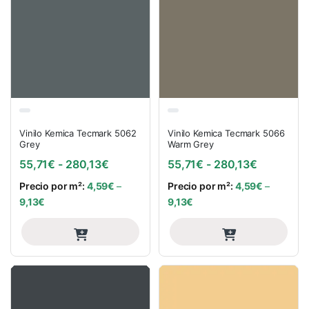
Vinilo Kemica Tecmark 5062
Vinilo Kemica Tecmark 5066
Grey
Warm Grey
Rango de precios: desde 55,71€ hasta
Rango de 
55,71
€
-
280,13
€
55,71
€
-
280,13
€
Precio por m²:
4,59
€
–
Precio por m²:
4,59
€
–
9,13
€
9,13
€