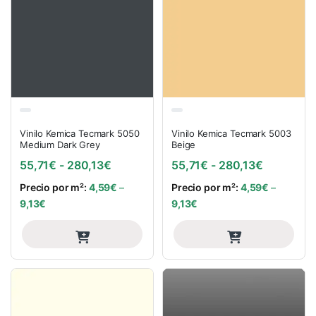
Vinilo Kemica Tecmark 5050
Vinilo Kemica Tecmark 5003
Medium Dark Grey
Beige
Rango de precios: desde 55,71€ hasta
Rango de 
55,71
€
-
280,13
€
55,71
€
-
280,13
€
Precio por m²:
4,59
€
–
Precio por m²:
4,59
€
–
9,13
€
9,13
€