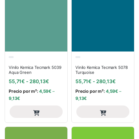
Vinilo Kemica Tecmark 5039
Vinilo Kemica Tecmark 5078
Aqua Green
Turquoise
Rango de precios: desde 55,71€ hasta
Rango de 
55,71
€
-
280,13
€
55,71
€
-
280,13
€
Precio por m²:
4,59
€
–
Precio por m²:
4,59
€
–
9,13
€
9,13
€