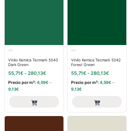
Vinilo Kemica Tecmark 5043
Vinilo Kemica Tecmark 5042
Dark Green
Forest Green
Rango de precios: desde 55,71€ hasta
Rango de 
55,71
€
-
280,13
€
55,71
€
-
280,13
€
Precio por m²:
4,59
€
–
Precio por m²:
4,59
€
–
9,13
€
9,13
€