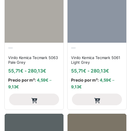
Vinilo Kemica Tecmark 5063
Vinilo Kemica Tecmark 5061
Pale Grey
Light Grey
Rango de precios: desde 55,71€ hasta
Rango de 
55,71
€
-
280,13
€
55,71
€
-
280,13
€
Precio por m²:
4,59
€
–
Precio por m²:
4,59
€
–
9,13
€
9,13
€