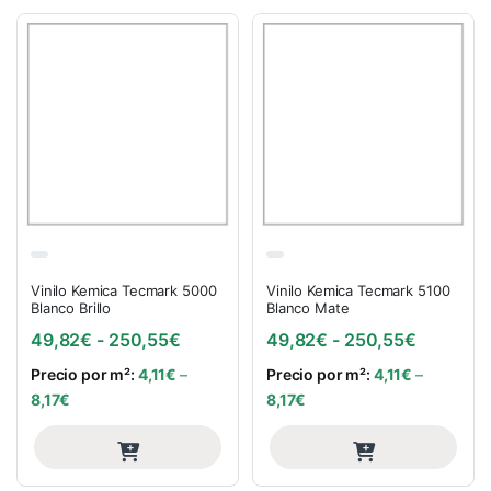
Vinilo Kemica Tecmark 5000
Vinilo Kemica Tecmark 5100
Blanco Brillo
Blanco Mate
Rango de precios: desde 49,82€ has
Rango de
49,82
€
-
250,55
€
49,82
€
-
250,55
€
Precio por m²:
4,11
€
–
Precio por m²:
4,11
€
–
8,17
€
8,17
€