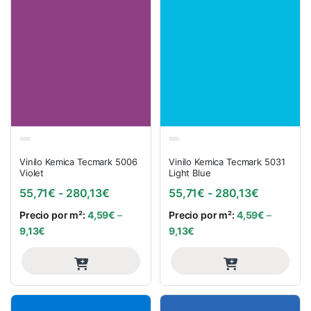
Vinilo Kemica Tecmark 5006
Vinilo Kemica Tecmark 5031
Violet
Light Blue
Rango de precios: desde 55,71€ hasta
Rango de 
55,71
€
-
280,13
€
55,71
€
-
280,13
€
Precio por m²:
4,59
€
–
Precio por m²:
4,59
€
–
9,13
€
9,13
€