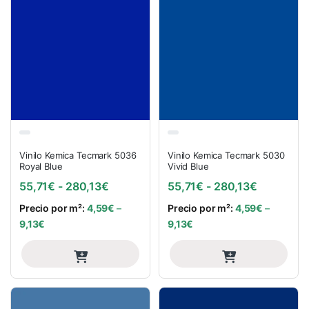
Vinilo Kemica Tecmark 5036
Vinilo Kemica Tecmark 5030
Royal Blue
Vivid Blue
Rango de precios: desde 55,71€ hasta
Rango de 
55,71
€
-
280,13
€
55,71
€
-
280,13
€
Precio por m²:
4,59
€
–
Precio por m²:
4,59
€
–
9,13
€
9,13
€