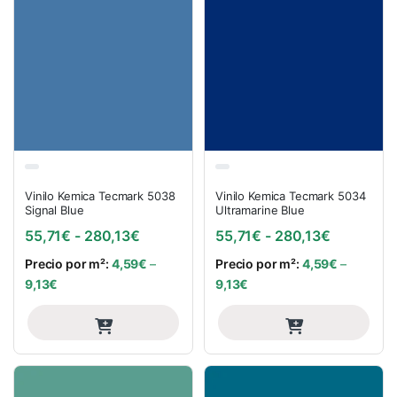
Vinilo Kemica Tecmark 5038
Vinilo Kemica Tecmark 5034
Signal Blue
Ultramarine Blue
Rango de precios: desde 55,71€ hasta
Rango de 
55,71
€
-
280,13
€
55,71
€
-
280,13
€
Precio por m²:
4,59
€
–
Precio por m²:
4,59
€
–
9,13
€
9,13
€