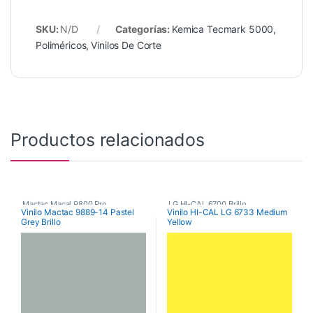
SKU:
N/D
Categorías:
Kemica Tecmark 5000
,
Poliméricos
,
Vinilos De Corte
Productos relacionados
Mactac Macal 9800 Pro
,
LG HI-CAL 6700 Brillo
,
Vinilo Mactac 9889-14 Pastel
Vinilo HI-CAL LG 6733 Medium
Grey Brillo
Yellow
Poliméricos
,
Vinilos De Corte
Poliméricos
,
Vinilos De Corte