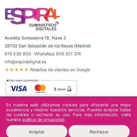
Avenida Somosierra 18, Nave 3
28703 San Sebastián de los Reyes (Madrid)
916 536 900
·
WhatsApp 656 351 274
info@espiraldigital.es
★★★★★
Reseñas de clientes en Google
En nuestra web utilizamos cookies para ofrecerte una mejor
experiencia y mejorar nuestros servicios. Puedes aceptar todas
© 2026 Espiral Digital - Todos los derechos reservados.
las cookies o rechazar su uso. Para más información, visita
nuestra
política de privacidad
.
Aceptar
Rechazar