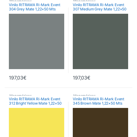
Monoméricos
,
Monoméricos
,
Vinilo RITRAMA Ri-Mark Event
Vinilo RITRAMA Ri-Mark Event
304 Grey Mate 1,22×50 Mts
307 Medium Grey Mate 1,22×50
RITRAMA Ri-Mark M300 Event
RITRAMA Ri-Mark M300 Event
Matt
Matt
Mts
,
Vinilos De Corte
,
Vinilos De Corte
197,03
€
197,03
€
Monoméricos
,
Monoméricos
,
Vinilo RITRAMA Ri-Mark Event
Vinilo RITRAMA Ri-Mark Event
312 Bright Yellow Mate 1,22×50
345 Brown Mate 1,22×50 Mts
RITRAMA Ri-Mark M300 Event
RITRAMA Ri-Mark M300 Event
Matt
Matt
Mts
,
Vinilos De Corte
,
Vinilos De Corte