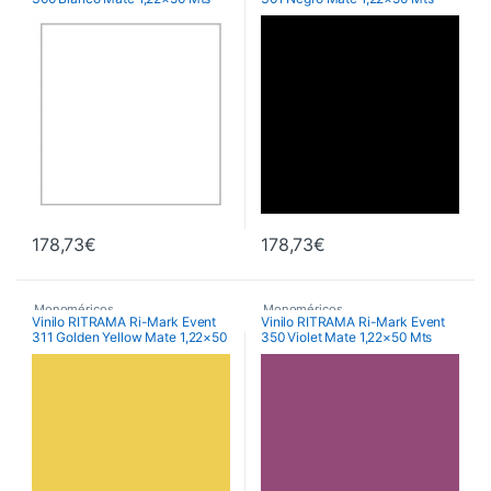
Matt
Matt
,
Vinilos De Corte
,
Vinilos De Corte
178,73
€
178,73
€
Monoméricos
,
Monoméricos
,
Vinilo RITRAMA Ri-Mark Event
Vinilo RITRAMA Ri-Mark Event
311 Golden Yellow Mate 1,22×50
350 Violet Mate 1,22×50 Mts
RITRAMA Ri-Mark M300 Event
RITRAMA Ri-Mark M300 Event
Matt
Matt
Mts
,
Vinilos De Corte
,
Vinilos De Corte