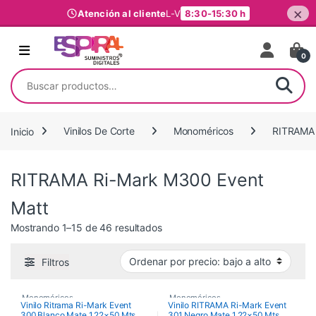
×
Atención al cliente
L-V
8:30-15:30 h
Ir al contenido
0
Buscar por:
Inicio
Vinilos De Corte
Monoméricos
RITRAMA 
RITRAMA Ri-Mark M300 Event
Matt
Ordenado por precio: bajo a alto
Mostrando 1–15 de 46 resultados
Filtros
Monoméricos
,
Monoméricos
,
Vinilo Ritrama Ri-Mark Event
Vinilo RITRAMA Ri-Mark Event
300 Blanco Mate 1,22×50 Mts
301 Negro Mate 1,22×50 Mts
RITRAMA Ri-Mark M300 Event
RITRAMA Ri-Mark M300 Event