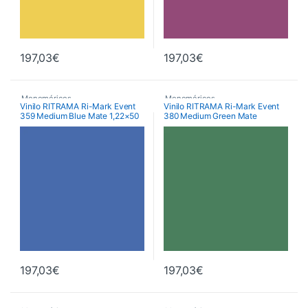
197,03
€
197,03
€
Monoméricos
,
Monoméricos
,
Vinilo RITRAMA Ri-Mark Event
Vinilo RITRAMA Ri-Mark Event
359 Medium Blue Mate 1,22×50
380 Medium Green Mate
RITRAMA Ri-Mark M300 Event
RITRAMA Ri-Mark M300 Event
Matt
Matt
Mts
1,22×50 Mts
,
Vinilos De Corte
,
Vinilos De Corte
197,03
€
197,03
€