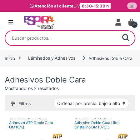
×
Atención al cliente
L-V
8:30-15:30 h
Ir al contenido
0
Buscar por:
Inicio
Láminados y Adhesivos
Adhesivos Doble Cara
Adhesivos Doble Cara
Ordenado por precio: bajo a alto
Mostrando los 2 resultados
Filtros
Adhesivos Doble Cara
,
Adhesivos Doble Cara
,
Adhesivo ATP Doble Cara
Adhesivo Doble Cara Ultra
GM107Q
Cristalino GM107CC
Láminados y Adhesivos
Láminados y Adhesivos