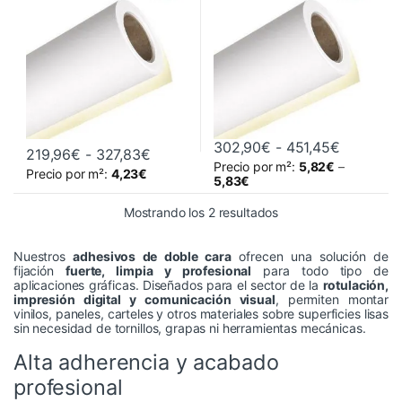
Rango de
302,90
€
-
451,45
€
Rango de precios: desde 219,96€ ha
219,96
€
-
327,83
€
Precio por m²:
5,82
€
–
Este producto tiene múltiples variantes. Las opciones se pueden 
Este producto tiene múltiples va
Precio por m²:
4,23
€
5,83
€
Ordenado por precio: 
Mostrando los 2 resultados
Nuestros
adhesivos de doble cara
ofrecen una solución de
fijación
fuerte, limpia y profesional
para todo tipo de
aplicaciones gráficas. Diseñados para el sector de la
rotulación,
impresión digital y comunicación visual
, permiten montar
vinilos, paneles, carteles y otros materiales sobre superficies lisas
sin necesidad de tornillos, grapas ni herramientas mecánicas.
Alta adherencia y acabado
profesional