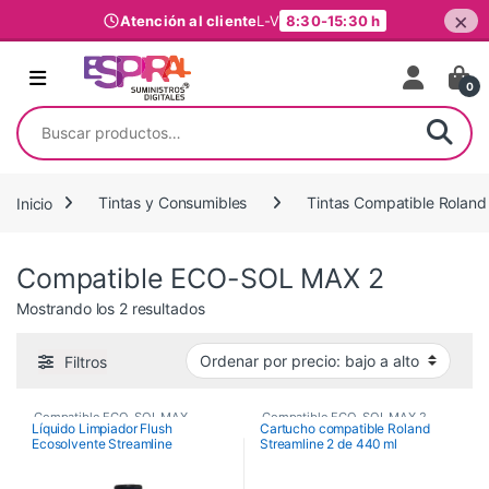
×
Atención al cliente
L-V
8:30-15:30 h
Ir al contenido
0
Buscar por:
Inicio
Tintas y Consumibles
Tintas Compatible Roland
Compatible ECO-SOL MAX 2
Ordenado por precio: bajo a alto
Mostrando los 2 resultados
Filtros
Compatible ECO-SOL MAX
,
Compatible ECO-SOL MAX 2
,
Líquido Limpiador Flush
Cartucho compatible Roland
Ecosolvente Streamline
Streamline 2 de 440 ml
Compatible ECO-SOL MAX 2
,
Tintas Compatible Roland
,
Tintas Compatible Roland
,
Tintas y Consumibles