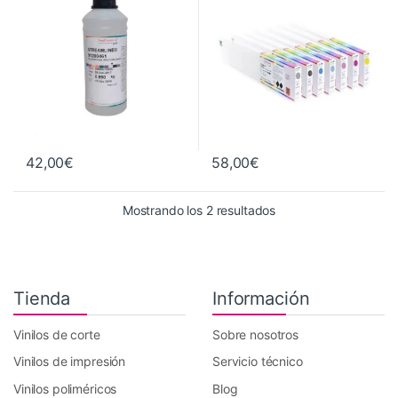
Tintas y Consumibles
42,00
€
58,00
€
Este producto tiene múltiples va
Ordenado por precio: 
Mostrando los 2 resultados
Tienda
Información
Vinilos de corte
Sobre nosotros
Vinilos de impresión
Servicio técnico
Vinilos poliméricos
Blog