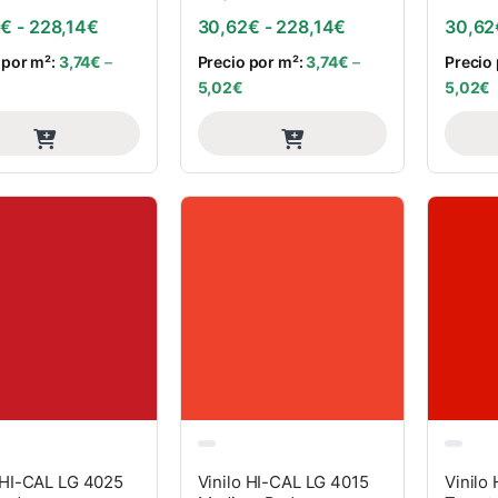
Rango de precios: desde 30,62€ hasta 228,14€
Rango de precios
2
€
-
228,14
€
30,62
€
-
228,14
€
30,62
 por m²:
3,74
€
–
Precio por m²:
3,74
€
–
Precio
5,02
€
5,02
€
 HI-CAL LG 4025
Vinilo HI-CAL LG 4015
Vinilo