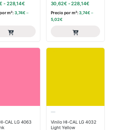
: desde 30,62€ hasta 228,14€
Rango de precios: desde 30,62€ hasta 228,14€
Rango de precios:
€
-
228,14
€
30,62
€
-
228,14
€
 por m²:
3,74
€
–
Precio por m²:
3,74
€
–
5,02
€
 HI-CAL LG 4063
Vinilo HI-CAL LG 4032
ink
Light Yellow