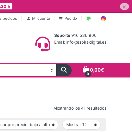
×
:30 h
e pedidos
Mi cuenta
Pedido
Soporte
916 536 900
Email: info@espiraldigital.es
0,00
€
0
Ordenado por 
Mostrando los 41 resultados