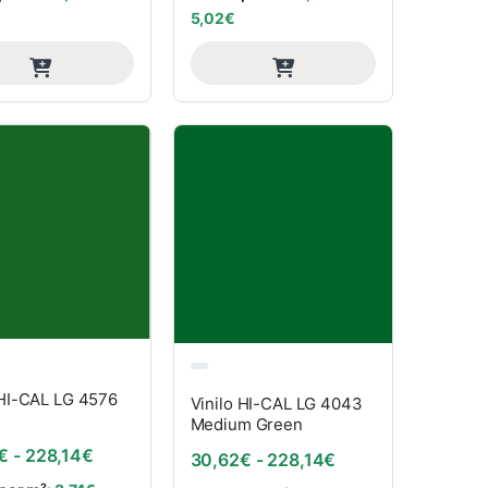
5,02
€
 HI-CAL LG 4576
Vinilo HI-CAL LG 4043
Medium Green
Rango de precios: desde 30,62€ hasta 228,14€
€
-
228,14
€
: desde 30,62€ hasta 228,14€
Rango de precios:
30,62
€
-
228,14
€