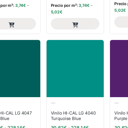
Precio
 por m²:
3,74
€
–
Precio por m²:
3,74
€
–
5,02
€
5,02
€
 HI-CAL LG 4047
Vinilo HI-CAL LG 4040
Vinilo
 Blue
Turquoise Blue
Purple
Rango de precios: desde 30,62€ hasta 228,14€
Rango de precios
2
€
-
228,14
€
30,62
€
-
228,14
€
30,62