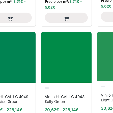
Precio
 por m²:
3,74
€
–
Precio por m²:
3,74
€
–
5,02
€
5,02
€
Vinilo
 HI-CAL LG 4049
Vinilo HI-CAL LG 4048
Light 
oise Green
Kelly Green
30,62
Rango de precios: desde 30,62€ hasta 228,14€
Rango de precios
2
€
-
228,14
€
30,62
€
-
228,14
€