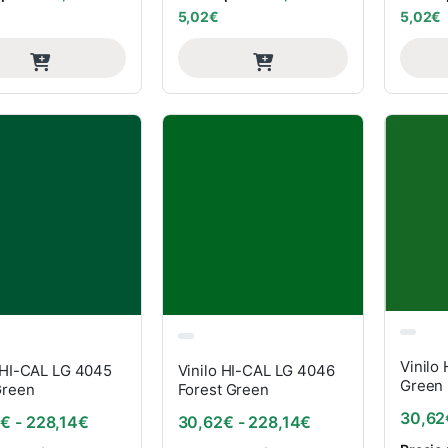
5,02
€
5,02
€
Vinilo
 HI-CAL LG 4045
Vinilo HI-CAL LG 4046
Green
Green
Forest Green
30,62
Rango de precios: desde 30,62€ hasta 228,14€
Rango de precios
2
€
-
228,14
€
30,62
€
-
228,14
€