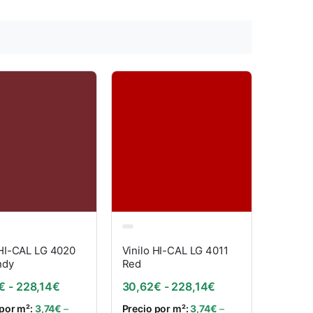
 HI-CAL LG 4020
Vinilo HI-CAL LG 4011
ndy
Red
: desde 30,62€ hasta 228,14€
Rango de precios: desde 30,62€ hasta 228,14€
Rango de precios:
€
-
228,14
€
30,62
€
-
228,14
€
 por m²:
3,74
€
–
Precio por m²:
3,74
€
–