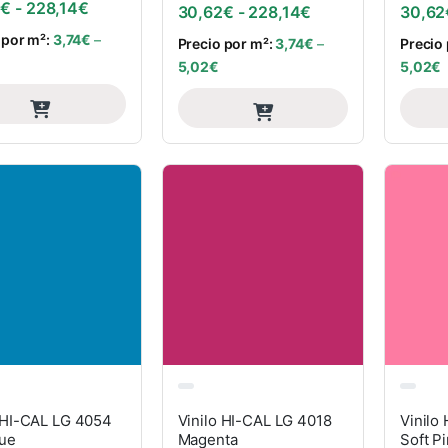
Rango de precios: desde 30,62€ hasta 228,14€
2
€
-
228,14
€
Rango de precios
30,62
€
-
228,14
€
30,62
 por m²:
3,74
€
–
Precio por m²:
3,74
€
–
Precio
5,02
€
5,02
€
 HI-CAL LG 4054
Vinilo HI-CAL LG 4018
Vinilo
lue
Magenta
Soft P