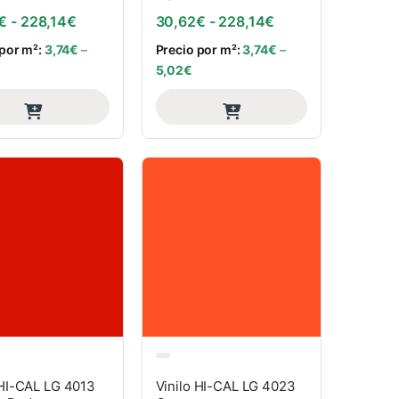
: desde 30,62€ hasta 228,14€
Rango de precios: desde 30,62€ hasta 228,14€
Rango de precios:
€
-
228,14
€
30,62
€
-
228,14
€
 por m²:
3,74
€
–
Precio por m²:
3,74
€
–
5,02
€
 HI-CAL LG 4013
Vinilo HI-CAL LG 4023