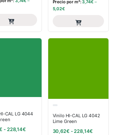
 por m²:
3,74
€
–
Precio por m²:
3,74
€
–
5,02
€
 HI-CAL LG 4044
Vinilo HI-CAL LG 4042
Green
Lime Green
Rango de precios: desde 30,62€ hasta 228,14€
€
-
228,14
€
: desde 30,62€ hasta 228,14€
Rango de precios:
30,62
€
-
228,14
€