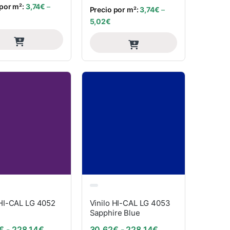
 por m²:
3,74
€
–
Precio por m²:
3,74
€
–
5,02
€
 HI-CAL LG 4052
Vinilo HI-CAL LG 4053
Sapphire Blue
: desde 30,62€ hasta 228,14€
Rango de precios: desde 30,62€ hasta 228,14€
Rango de precios:
€
-
228,14
€
30,62
€
-
228,14
€