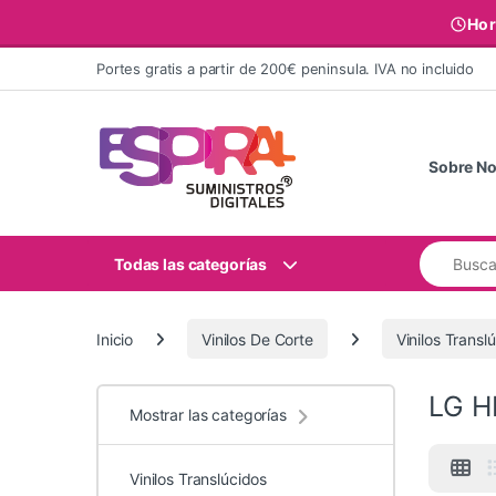
Hor
Ir al contenido
Portes gratis a partir de 200€ peninsula. IVA no incluido
Sobre No
Buscar:
Todas las categorías
Inicio
Vinilos De Corte
Vinilos Transl
LG H
Mostrar las categorías
Vinilos Translúcidos