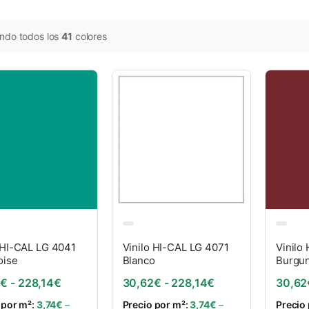
ndo todos los
41
colores
 HI-CAL LG 4041
Vinilo HI-CAL LG 4071
Vinilo
oise
Blanco
Burgu
Rango de precios: desde 30,62€ hasta 228,14€
Rango de precios
2
€
-
228,14
€
30,62
€
-
228,14
€
30,62
 por m²:
3,74
€
–
Precio por m²:
3,74
€
–
Precio