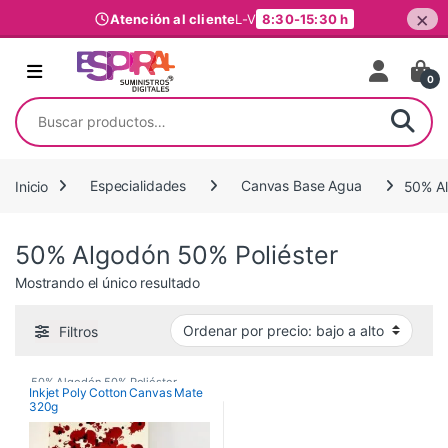
×
Atención al cliente
L-V
8:30-15:30 h
Ir al contenido
0
Buscar por:
Inicio
Especialidades
Canvas Base Agua
50% Al
50% Algodón 50% Poliéster
Mostrando el único resultado
Filtros
50% Algodón 50% Poliéster
,
Inkjet Poly Cotton Canvas Mate
320g
Canvas Base Agua
,
Especialidades