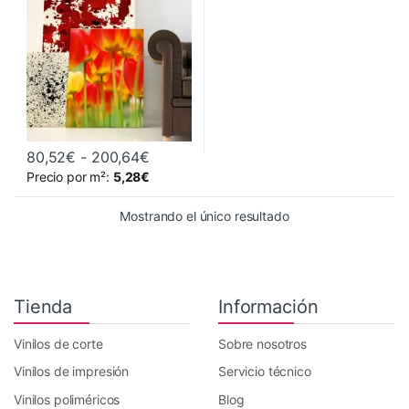
Rango de precios: desde 80,52€ hast
80,52
€
-
200,64
€
Este producto tiene múltiples variantes. Las opciones se pueden 
Precio por m²:
5,28
€
Mostrando el único resultado
Tienda
Información
Vinilos de corte
Sobre nosotros
Vinilos de impresión
Servicio técnico
Vinilos poliméricos
Blog