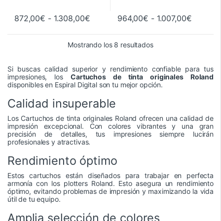
Rango de precios: desde 872,00€ h
Rango d
872,00
€
-
1.308,00
€
964,00
€
-
1.007,00
€
Este producto tiene múltiples variantes. Las opciones se pueden 
Este producto tiene múltiples va
Ordenado por precio: 
Mostrando los 8 resultados
Si buscas calidad superior y rendimiento confiable para tus
impresiones, los
Cartuchos de tinta originales Roland
disponibles en Espiral Digital son tu mejor opción.
Calidad insuperable
Los Cartuchos de tinta originales Roland ofrecen una calidad de
impresión excepcional. Con colores vibrantes y una gran
precisión de detalles, tus impresiones siempre lucirán
profesionales y atractivas.
Rendimiento óptimo
Estos cartuchos están diseñados para trabajar en perfecta
armonía con los plotters Roland. Esto asegura un rendimiento
óptimo, evitando problemas de impresión y maximizando la vida
útil de tu equipo.
Amplia selección de colores