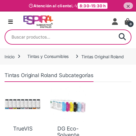
×
Atención al cliente
L-V
8:30-15:30 h
Ir al contenido
0
Buscar por:
Inicio
Tintas y Consumibles
Tintas Original Roland
Tintas Original Roland Subcategorías
TrueVIS
DG Eco-
Solvente