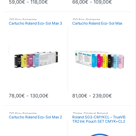
Rango de precios: desde 59,00€ hasta
Rango de 
59,00
€
-
118,00
€
66,00
€
-
109,00
€
Este producto tiene múltiples variantes. Las opciones se pueden 
Este producto tiene múltiples va
DG Eco-Solvente
,
DG Eco-Solvente
,
Cartucho Roland Eco-Sol Max 3
Cartucho Roland Eco-Sol Max
Tintas Original Roland
,
Tintas Original Roland
,
Tintas y Consumibles
Tintas y Consumibles
Rango de precios: desde 78,00€ hast
Rango de 
78,00
€
-
130,00
€
81,00
€
-
239,00
€
Este producto tiene múltiples variantes. Las opciones se pueden 
Este producto tiene múltiples va
DG Eco-Solvente
,
Tintas Original Roland
Cartucho Roland Eco-Sol Max 2
Roland SG3-CMYKCL – TrueVIS
TR2 Ink Pouch SET CMYK+CL2
Tintas Original Roland
,
Tintas y Consumibles