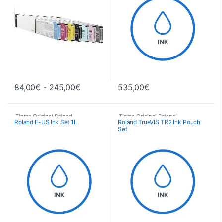
Rango de precios: desde 84,00€ hast
84,00
€
-
245,00
€
535,00
€
Este producto tiene múltiples variantes. Las opciones se pueden 
Tintas Original Roland
Tintas Original Roland
Roland E-US Ink Set 1L
Roland TrueVIS TR2 Ink Pouch
Set