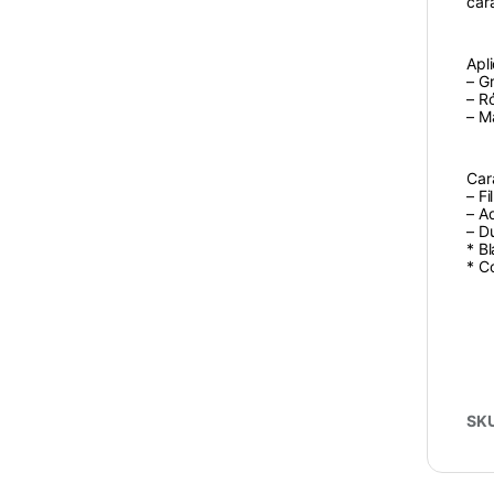
car
Apl
– Gr
– R
– M
Car
– F
– A
– Du
* B
* C
SK