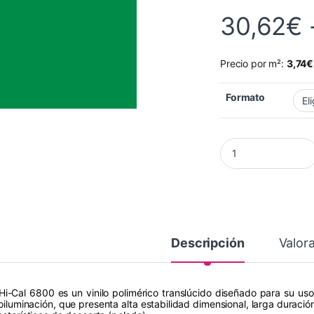
30,62
€
Precio por m²:
3,74
€
Formato
Vinilo HI-CAL LG 40
Descripción
Valor
Hi-Cal 6800 es un vinilo polimérico translúcido diseñado para su uso 
roiluminación, que presenta alta estabilidad dimensional, larga duración