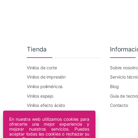
Tienda
Informaci
Vinilos de corte
Sobre nosotro
Vinilos de impresión
Servicio técni
Vinilos poliméricos
Blog
Vinilos espejo
Guía de tecno
Vinilos efecto ácido
Contacto
Vinilo transfer textil
En nuestra web utilizamos cookies para
ofrecerte una mejor experiencia y
Plotters DTF Innuro
mejorar nuestros servicios. Puedes
Plotters de impresión
aceptar todas las cookies o rechazar su