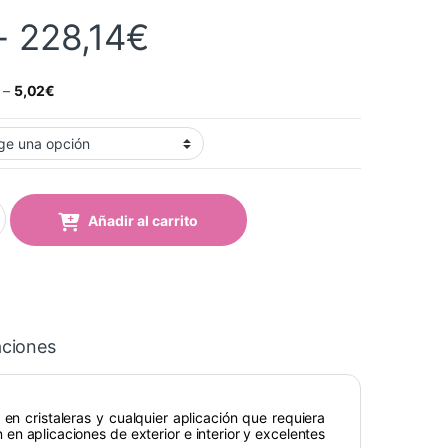
Rango de precios:
-
228,14
€
–
5,02
€
48 Kelly Green quantity
Añadir al carrito
aciones
en cristaleras y cualquier aplicación que requiera
 en aplicaciones de exterior e interior y excelentes