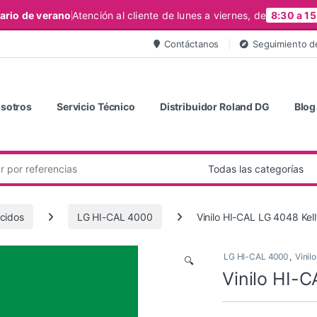
ario de verano
Atención al cliente de lunes a viernes, de
8:30 a 15
Contáctanos
Seguimiento d
sotros
Servicio Técnico
Distribuidor Roland DG
Blog
úcidos
LG HI-CAL 4000
Vinilo HI-CAL LG 4048 Kel
LG HI-CAL 4000
,
Vinil
🔍
Vinilo HI-