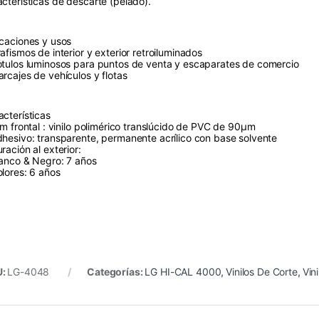
acterísticas de descarte (pelado).
icaciones y usos
afismos de interior y exterior retroiluminados
όtulos luminosos para puntos de venta y escaparates de comercio
arcajes de vehículos y flotas
acterísticas
ilm frontal : vinilo polimérico translúcido de PVC de 90µm
dhesivo: transparente, permanente acrílico con base solvente
raciόn al exterior:
lanco & Negro: 7 años
olores: 6 años
U:
LG-4048
Categorías:
LG HI-CAL 4000
,
Vinilos De Corte
,
Vin