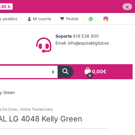
×
:30 h
e pedidos
Mi cuenta
Pedido
Soporte
916 536 900
Email: info@espiraldigital.es
0,00
€
0
ly Green
os De Corte
,
Vinilos Translúcidos
CAL LG 4048 Kelly Green