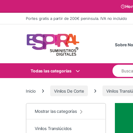
Hor
Ir al contenido
Portes gratis a partir de 200€ peninsula. IVA no incluido
Sobre No
Buscar:
Todas las categorías
Inicio
Vinilos De Corte
Vinilos Transl
Mostrar las categorías
Vinilos Translúcidos