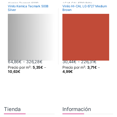
Kemica Tecmark 5000
,
LG HI-CAL 6700 Brillo
,
Vinilo Kemica Tecmark 5008
Vinilo HI-CAL LG 6727 Medium
Silver
Brown
Poliméricos
,
Vinilos De Corte
Poliméricos
,
Vinilos De Corte
Rango de precios: desde 64,86€ hast
Rango de 
64,86
€
-
326,28
€
30,44
€
-
226,31
€
Precio por m²:
5,35
€
–
Precio por m²:
3,71
€
–
Este producto tiene múltiples variantes. Las opciones se pueden 
Este producto tiene múltiples va
10,63
€
4,99
€
Tienda
Información