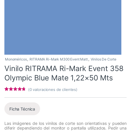
Monoméricos
,
RITRAMA Ri-Mark M300 Event Matt
,
Vinilos De Corte
Vinilo RITRAMA Ri-Mark Event 358
Olympic Blue Mate 1,22×50 Mts
(
0
valoraciones de clientes)
Valorado
7
con
4.57
de
5 en base
a
Ficha Técnica
valoracione
s de
clientes
Las imágenes de los vinilos de corte son orientativas y pueden
diferir dependiendo del monitor o pantalla utilizados. Pedir una