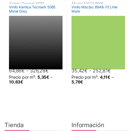
Kemica Tecmark 5000
,
Mactac MACal 8900
,
Vinilo Kemica Tecmark 5065
Vinilo Mactac 8948-10 Lime
Metal Grey
Mate
Poliméricos
,
Vinilos De Corte
Monoméricos
,
Vinilos De Corte
Rango de precios: desde 64,86€ hast
Rango de 
64,86
€
-
326,28
€
35,42
€
-
252,81
€
Precio por m²:
5,35
€
–
Precio por m²:
4,11
€
–
Este producto tiene múltiples variantes. Las opciones se pueden 
Este producto tiene múltiples va
10,63
€
5,76
€
Tienda
Información