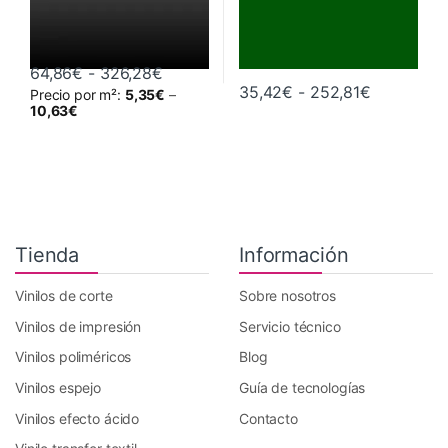
Rango de precios: desde 64,86€ hast
64,86
€
-
326,28
€
Rango de 
35,42
€
-
252,81
€
Precio por m²:
5,35
€
–
Este producto tiene múltiples variantes. Las opciones se pueden 
Este producto tiene múltiples va
10,63
€
Tienda
Información
Vinilos de corte
Sobre nosotros
Vinilos de impresión
Servicio técnico
Vinilos poliméricos
Blog
Vinilos espejo
Guía de tecnologías
Vinilos efecto ácido
Contacto