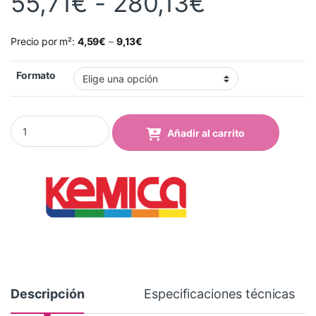
Rango de 
55,71
€
-
280,13
€
Precio por m²:
4,59
€
–
9,13
€
Formato
Vinilo Kemica Tecmark 5044 Light Green quantity
Añadir al carrito
Descripción
Especificaciones técnicas