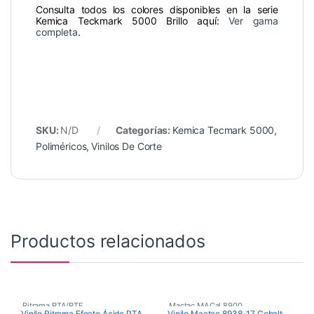
Consulta todos los colores disponibles en la serie
Kemica Teckmark 5000 Brillo aquí:
Ver gama
completa
.
SKU:
N/D
Categorías:
Kemica Tecmark 5000
,
Poliméricos
,
Vinilos De Corte
Productos relacionados
Ritrama PTA/PTF
,
Mactac MACal 8900
,
Vinilo Ritrama Efecto Ácido PTA
Vinilo Mactac 8938-17 Cobalt