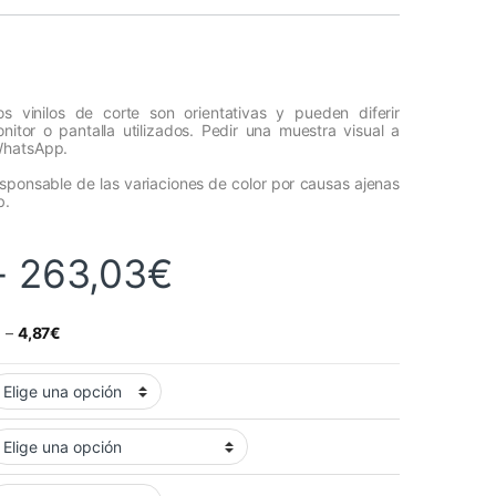
s vinilos de corte son orientativas y pueden diferir
itor o pantalla utilizados. Pedir una muestra visual a
WhatsApp.
esponsable de las variaciones de color por causas ajenas
b.
Rango de precios
-
263,03
€
€
–
4,87
€