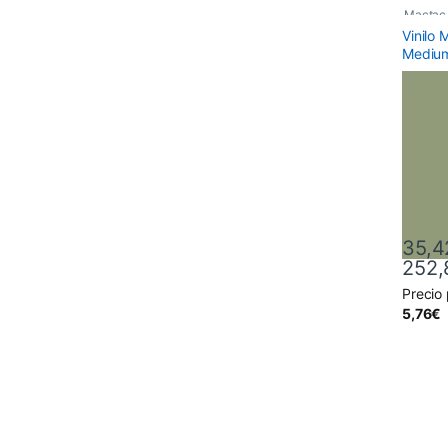
Mactac
Vinilo
Monomé
Medium
35,4
252,
Precio
Este pr
5,76
€