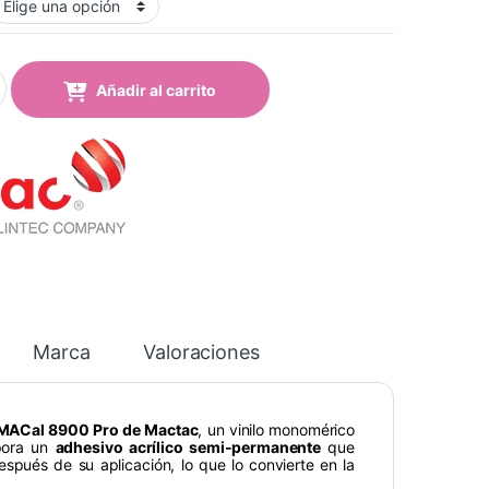
-00 pro Negro Mate quantity
Añadir al carrito
Marca
Valoraciones
MACal 8900 Pro de Mactac
, un vinilo monomérico
rpora un
adhesivo acrílico semi-permanente
que
después de su aplicación, lo que lo convierte en la