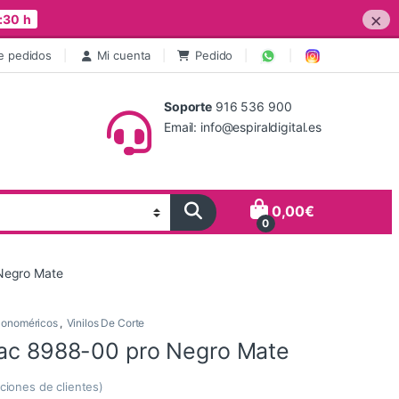
×
:30 h
e pedidos
Mi cuenta
Pedido
Soporte
916 536 900
Email: info@espiraldigital.es
0,00
€
0
Negro Mate
onoméricos
,
Vinilos De Corte
tac 8988-00 pro Negro Mate
ciones de clientes)