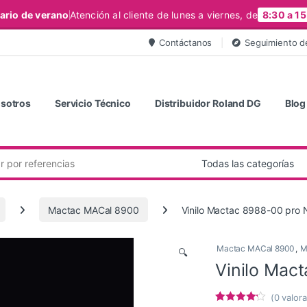
ario de verano
Atención al cliente de lunes a viernes, de
8:30 a 15
Contáctanos
Seguimiento d
sotros
Servicio Técnico
Distribuidor Roland DG
Blog
Mactac MACal 8900
Vinilo Mactac 8988-00 pro 
Mactac MACal 8900
,
M
🔍
Vinilo Mac
(
0
valora