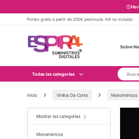
Hor
Ir al contenido
Portes gratis a partir de 200€ peninsula. IVA no incluido
Sobre No
Buscar:
Todas las categorías
Inicio
Vinilos De Corte
Monoméricos
Mostrar las categorías
Monoméricos