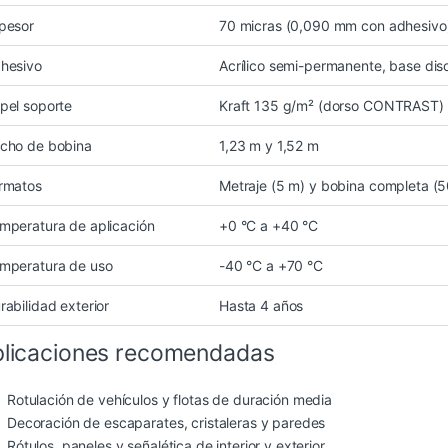
pesor
70 micras (0,090 mm con adhesivo
hesivo
Acrílico semi-permanente, base diso
pel soporte
Kraft 135 g/m² (dorso CONTRAST)
cho de bobina
1,23 m y 1,52 m
rmatos
Metraje (5 m) y bobina completa (
mperatura de aplicación
+0 °C a +40 °C
mperatura de uso
-40 °C a +70 °C
rabilidad exterior
Hasta 4 años
licaciones recomendadas
Rotulación de vehículos y flotas de duración media
Decoración de escaparates, cristaleras y paredes
Rótulos, paneles y señalética de interior y exterior