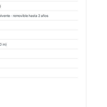
)
lvente · removible hasta 2 años
50 m)