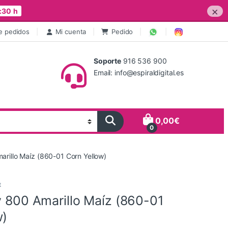
×
:30 h
e pedidos
Mi cuenta
Pedido
Soporte
916 536 900
Email: info@espiraldigital.es
0,00
€
0
marillo Maíz (860-01 Corn Yellow)
t
y 800 Amarillo Maíz (860-01
w)