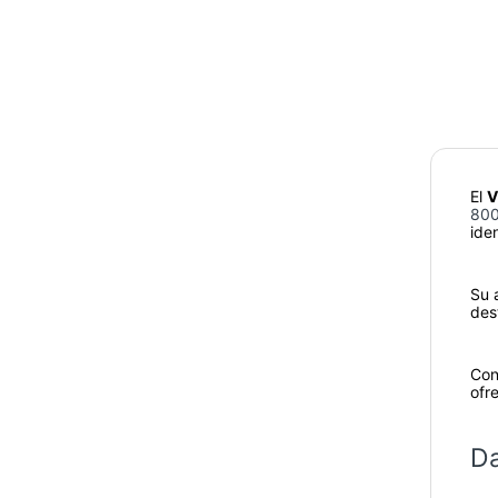
El
V
800
ide
Su a
dest
Con
ofr
Da