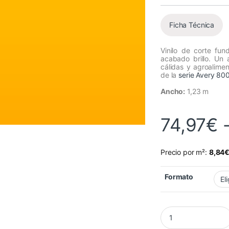
Ficha Técnica
Vinilo de corte fu
acabado brillo. Un 
cálidas y agroalimen
de la
serie Avery 80
Ancho:
1,23 m
74,97
€
Precio por m²:
8,84
Formato
Vinilo Avery 800 Am