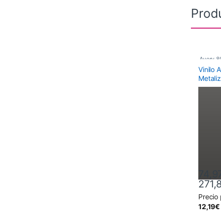
Prod
Avery 8
Vinilo 
Metali
Metalli
74,9
271,
Precio
Este pr
12,19
€