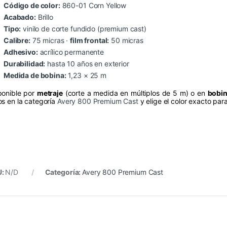
Código de color:
860-01 Corn Yellow
Acabado:
Brillo
Tipo:
vinilo de corte fundido (premium cast)
Calibre:
75 micras ·
film frontal:
50 micras
Adhesivo:
acrílico permanente
Durabilidad:
hasta 10 años en exterior
Medida de bobina:
1,23 × 25 m
ponible por
metraje
(corte a medida en múltiplos de 5 m) o en
bobin
os en la categoría
Avery 800 Premium Cast
y elige el color exacto par
U:
N/D
Categoría:
Avery 800 Premium Cast