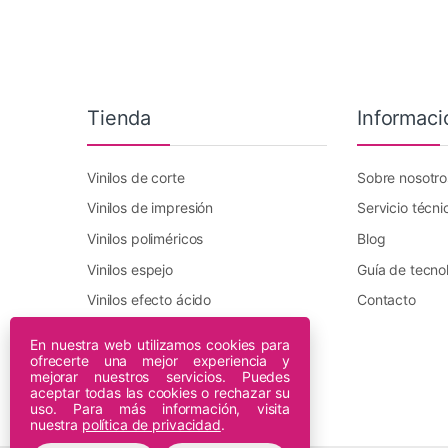
Tienda
Informaci
Vinilos de corte
Sobre nosotro
Vinilos de impresión
Servicio técni
Vinilos poliméricos
Blog
Vinilos espejo
Guía de tecno
Vinilos efecto ácido
Contacto
Vinilo transfer textil
En nuestra web utilizamos cookies para
ofrecerte una mejor experiencia y
Plotters DTF Innuro
mejorar nuestros servicios. Puedes
Plotters de impresión
aceptar todas las cookies o rechazar su
uso. Para más información, visita
nuestra
política de privacidad
.