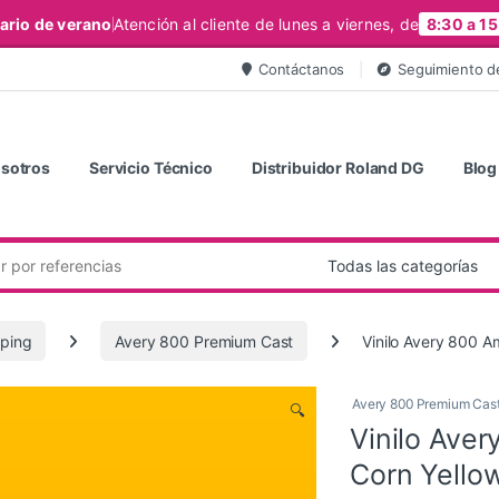
ario de verano
Atención al cliente de lunes a viernes, de
8:30 a 15
Contáctanos
Seguimiento d
sotros
Servicio Técnico
Distribuidor Roland DG
Blog
ping
Avery 800 Premium Cast
Vinilo Avery 800 A
Avery 800 Premium Cas
🔍
Vinilo Aver
Corn Yello