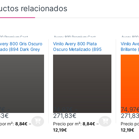
uctos relacionados
00 Premium Cast
Avery 800 Premium Cast
Avery 800
Avery 800 Gris Oscuro
Vinilo Avery 800 Plata
Vinilo A
zado (894 Dark Grey
Oscuro Metalizado (895
Brillante
c)
Dark Argent Metallic)
Orange)
7
€
-
74,97
€
-
74,97
Rango de precios: desde 74,97€ hasta 271,8
Rango de precios: de
83
€
271,83
€
271,8
 por m²:
8,84
€
–
Precio por m²:
8,84
€
–
Precio p
oducto tiene múltiples variantes. Las opciones se pueden elegir en la
Este producto tiene múltiples variantes. L
Este prod
12,19
€
12,19
€