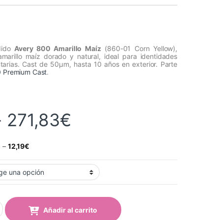
ndido
Avery 800 Amarillo Maíz
(860-01 Corn Yellow),
amarillo maíz dorado y natural, ideal para identidades
tarias. Cast de 50µm, hasta 10 años en exterior. Parte
0 Premium Cast
.
Rango de precios:
-
271,83
€
€
–
12,19
€
arillo Maíz (860-01 Corn Yellow) quantity
Añadir al carrito