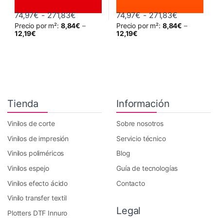
Rango de precios: desde 74,97€ hasta
Rango de p
74,97
€
-
271,83
€
74,97
€
-
271,83
€
Precio por m²:
8,84
€
–
Precio por m²:
8,84
€
–
Este producto tiene múltiples variantes. Las opciones se pueden 
Este producto tiene múltiples va
12,19
€
12,19
€
Tienda
Información
Vinilos de corte
Sobre nosotros
Vinilos de impresión
Servicio técnico
Vinilos poliméricos
Blog
Vinilos espejo
Guía de tecnologías
Vinilos efecto ácido
Contacto
Vinilo transfer textil
Legal
Plotters DTF Innuro