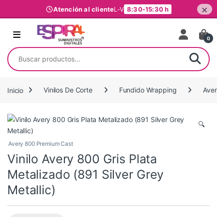
×
Atención al cliente
L-V
8:30-15:30 h
Ir al contenido
0
Buscar por:
Inicio
Vinilos De Corte
Fundido Wrapping
Ave
🔍
Avery 800 Premium Cast
Vinilo Avery 800 Gris Plata
Metalizado (891 Silver Grey
Metallic)