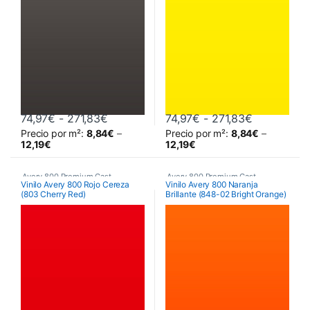
Rango de precios: desde 74,97€ hasta
Rango de p
74,97
€
-
271,83
€
74,97
€
-
271,83
€
Precio por m²:
8,84
€
–
Precio por m²:
8,84
€
–
Este producto tiene múltiples variantes. Las opciones se pueden 
Este producto tiene múltiples va
12,19
€
12,19
€
Avery 800 Premium Cast
Avery 800 Premium Cast
Vinilo Avery 800 Rojo Cereza
Vinilo Avery 800 Naranja
(803 Cherry Red)
Brillante (848-02 Bright Orange)