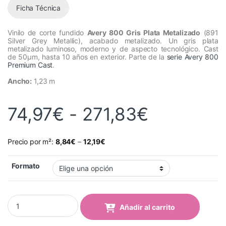
Ficha Técnica
Vinilo de corte fundido
Avery 800 Gris Plata Metalizado
(891
Silver Grey Metallic), acabado metalizado. Un gris plata
metalizado luminoso, moderno y de aspecto tecnológico. Cast
de 50µm, hasta 10 años en exterior. Parte de la
serie Avery 800
Premium Cast
.
Ancho:
1,23 m
Rango de
74,97
€
-
271,83
€
Precio por m²:
8,84
€
–
12,19
€
Formato
Vinilo Avery 800 Gris Plata Metalizado (891 Silver Grey Metallic)
Añadir al carrito