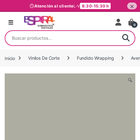
×
Atención al cliente
L-V
8:30-15:30 h
Ir al contenido
0
Buscar por:
Inicio
Vinilos De Corte
Fundido Wrapping
Ave
🔍