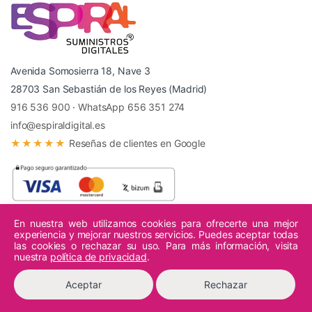
Avenida Somosierra 18, Nave 3
28703 San Sebastián de los Reyes (Madrid)
916 536 900
·
WhatsApp 656 351 274
info@espiraldigital.es
★★★★★
Reseñas de clientes en Google
En nuestra web utilizamos cookies para ofrecerte una mejor
experiencia y mejorar nuestros servicios. Puedes aceptar todas
© 2026 Espiral Digital - Todos los derechos reservados.
las cookies o rechazar su uso. Para más información, visita
nuestra
política de privacidad
.
Aceptar
Rechazar