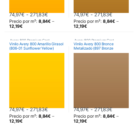
Rango de precios: desde 74,97€ hasta
Rango de p
74,97
€
-
271,83
€
74,97
€
-
271,83
€
Precio por m²:
8,84
€
–
Precio por m²:
8,84
€
–
Este producto tiene múltiples variantes. Las opciones se pueden 
Este producto tiene múltiples va
12,19
€
12,19
€
Avery 800 Premium Cast
Avery 800 Premium Cast
Vinilo Avery 800 Amarillo Girasol
Vinilo Avery 800 Bronce
(806-01 Sunflower Yellow)
Metalizado (897 Bronze
Metallic)
Rango de precios: desde 74,97€ hasta
Rango de p
74,97
€
-
271,83
€
74,97
€
-
271,83
€
Precio por m²:
8,84
€
–
Precio por m²:
8,84
€
–
Este producto tiene múltiples variantes. Las opciones se pueden 
Este producto tiene múltiples va
12,19
€
12,19
€