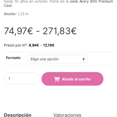
hasta 10 años en exterior. Parte de la
serie Avery 800 Premium
Cast
.
Ancho:
1,23 m
Rango de
74,97
€
-
271,83
€
Precio por m²:
8,84
€
–
12,19
€
Formato
Vinilo Avery 800 Plata Metalizado (835-02 Silver Metallic) quant
Añadir al carrito
Descripción
Valoraciones