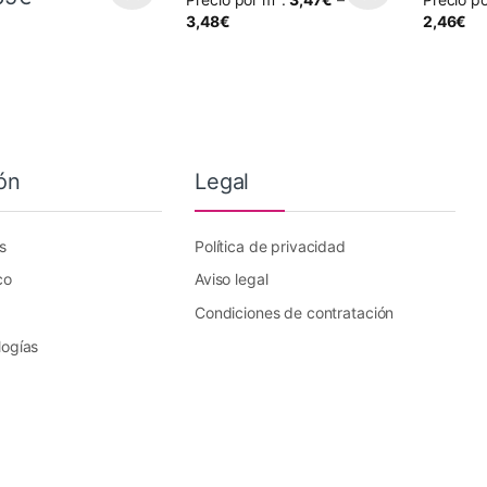
oducto tiene múltiples variantes. Las opciones se pueden elegir en la
Este producto tiene múltiples variantes. L
Este prod
3,48
€
2,46
€
ón
Legal
s
Política de privacidad
co
Aviso legal
Condiciones de contratación
logías