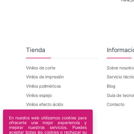
Este pr
Tienda
Informaci
Vinilos de corte
Sobre nosotro
Vinilos de impresión
Servicio técni
Vinilos poliméricos
Blog
Vinilos espejo
Guía de tecno
Vinilos efecto ácido
Contacto
Vinilo transfer textil
En nuestra web utilizamos cookies para
ofrecerte una mejor experiencia y
Plotters DTF Innuro
mejorar nuestros servicios. Puedes
Plotters de impresión
aceptar todas las cookies o rechazar su