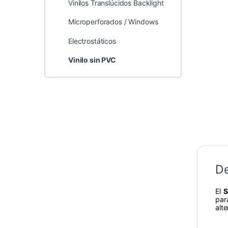
Vinilos Translúcidos Backlight
Microperforados / Windows
Electrostáticos
Vinilo sin PVC
De
El
S
par
alte