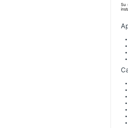
Su 
ins
Ap
Ca