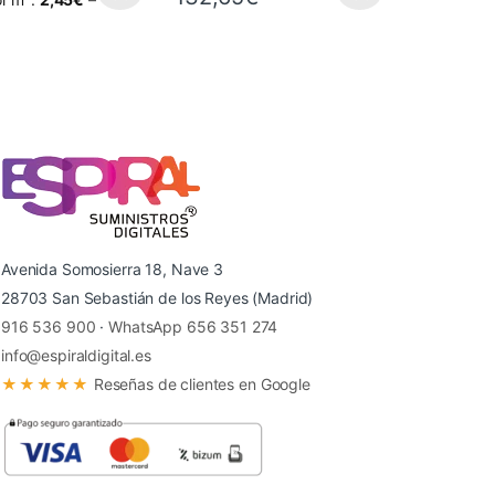
 página de producto
as opciones se pueden elegir en la página de producto
ucto tiene múltiples variantes. Las opciones se pueden elegir en la p
Este producto tiene múltiples variantes. Las
Avenida Somosierra 18, Nave 3
28703 San Sebastián de los Reyes (Madrid)
916 536 900
·
WhatsApp 656 351 274
info@espiraldigital.es
★★★★★
Reseñas de clientes en Google