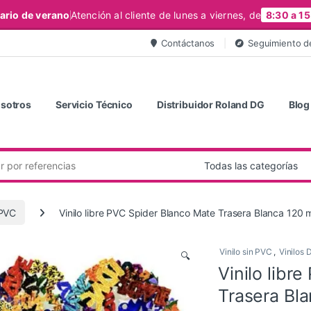
ario de verano
Atención al cliente de lunes a viernes, de
8:30 a 15
Contáctanos
Seguimiento d
sotros
Servicio Técnico
Distribuidor Roland DG
Blog
 PVC
Vinilo libre PVC Spider Blanco Mate Trasera Blanca 120 
Vinilo sin PVC
,
Vinilos 
🔍
Vinilo libr
Trasera Bl