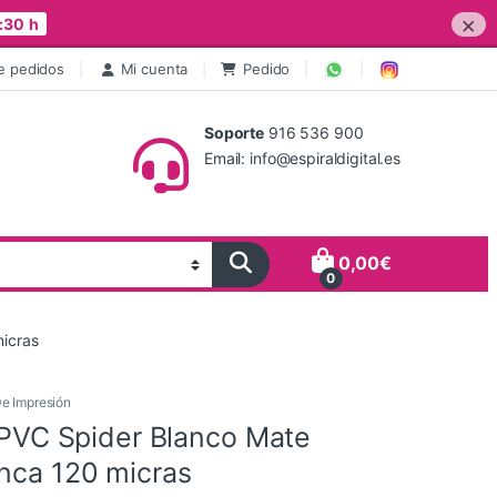
×
:30 h
e pedidos
Mi cuenta
Pedido
Soporte
916 536 900
Email: info@espiraldigital.es
0,00
€
0
micras
De Impresión
e PVC Spider Blanco Mate
anca 120 micras