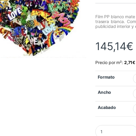
Film PP blanco mate
trasera blanca. Comp
publicidad interior y
145,14
€
Precio por m²:
2,71
€
Formato
Ancho
Acabado
Vinilo libre PVC Sp