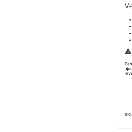
Ve
⚠️
Par
aju
rev
SK