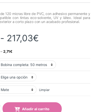
 de 120 micras libre de PVC, con adhesivo permanente y
atible con tintas eco-solvente, UV y látex. Ideal para
 exterior a corto plazo con un acabado profesional.
Rango de precios:
-
217,03
€
–
2,71
€
Limpiar
ider Blanco Mate Trasera Blanca 120 micras quantity
Añadir al carrito