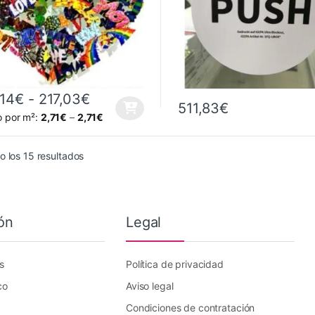
Rango de precios: desde 145,14€ 
,14
€
-
217,03
€
511,83
€
producto tiene múltiples variantes. Las opciones se pueden elegir en 
o por m²:
2,71
€
–
2,71
€
Ordenado por precio: bajo a alto
 los 15 resultados
ón
Legal
s
Política de privacidad
co
Aviso legal
Condiciones de contratación