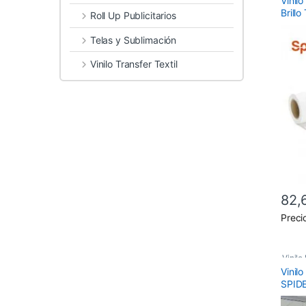
Vinil
Vinilo
Brill
Roll Up Publicitarios
Vinilo
Telas y Sublimación
Vinilo
Vinilo Transfer Textil
82,
Este 
Preci
Vinil
Vinil
Vinilo
SPIDE
Vinilo