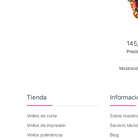
145
Este 
Preci
Mostrando
Tienda
Informaci
Vinilos de corte
Sobre nosotro
Vinilos de impresión
Servicio técni
Vinilos poliméricos
Blog