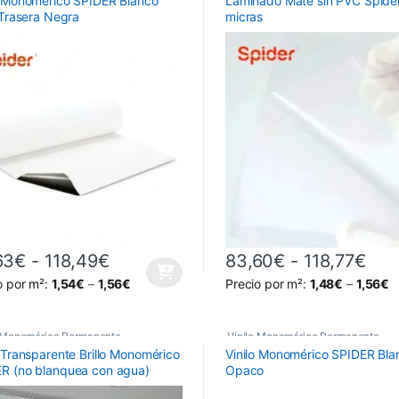
o Monomérico SPIDER Blanco
Laminado Mate sin PVC Spide
s De Impresión
,
o Trasera Negra
micras
s de Impresión Monoméricos
,
s Monoméricos Spider
Rango de precios: desde 82,63€ h
Ran
63
€
-
118,49
€
83,60
€
-
118,77
€
producto tiene múltiples variantes. Las opciones se pueden elegir en 
Este producto tiene múltiples 
o por m²:
1,54
€
–
1,56
€
Precio por m²:
1,48
€
–
1,56
€
o Monomérico Permanente
,
Vinilo Monomérico Permanente
,
o Transparente Brillo Monomérico
Vinilo Monomérico SPIDER Bla
s De Impresión
,
Vinilos De Impresión
,
R (no blanquea con agua)
Opaco
s de Impresión Monoméricos
,
Vinilos de Impresión Monoméricos
,