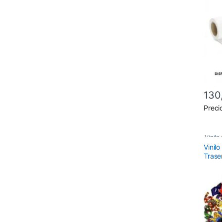
130
Este 
Preci
Vinilo
Vinil
Trase