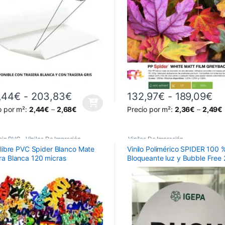
Rango de precios: desde 130,44
Ra
,44
€
-
203,83
€
132,97
€
-
189,09
€
producto tiene múltiples variantes. Las opciones se pueden elegir en 
Este producto tiene múltiples 
o por m²:
2,44
€
–
2,68
€
Precio por m²:
2,36
€
–
2,49
€
 sin PVC
,
Vinilos De Impresión
Vinilos De Impresión
,
o libre PVC Spider Blanco Mate
Vinilo Polimérico SPIDER 100 
Vinilos Polimérico Permanente
,
ra Blanca 120 micras
Bloqueante luz y Bubble Free
Vinilos Poliméricos
,
Vinilos Poliméricos Spider