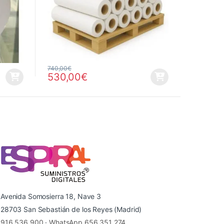
hasta 217,03€
740,00
€
530,00
€
la página de producto
Avenida Somosierra 18, Nave 3
28703 San Sebastián de los Reyes (Madrid)
916 536 900
·
WhatsApp 656 351 274