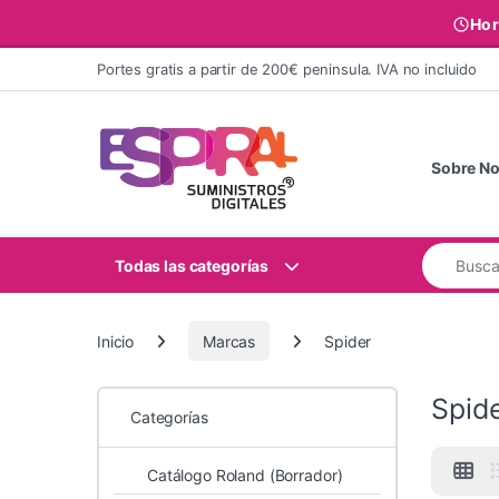
Hor
Ir al contenido
Portes gratis a partir de 200€ peninsula. IVA no incluido
Sobre No
Buscar:
Todas las categorías
Inicio
Marcas
Spider
Spid
Categorías
Catálogo Roland (Borrador)