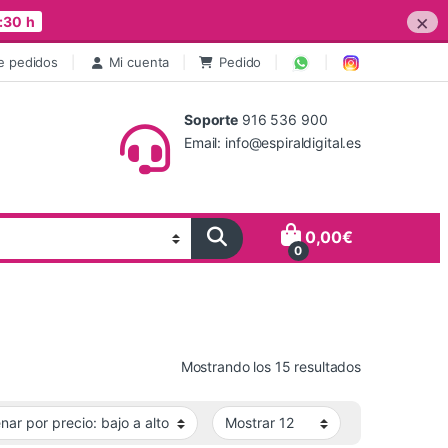
×
:30 h
e pedidos
Mi cuenta
Pedido
Soporte
916 536 900
Email: info@espiraldigital.es
0,00
€
0
Ordenado por 
Mostrando los 15 resultados