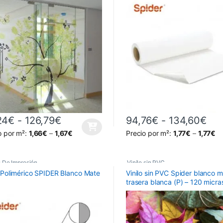
os Monoméricos Transparentes
Vinilos Monoméricos Spider
Rango de precios: desde 89,24€ h
Ran
24
€
-
126,79
€
94,76
€
-
134,60
€
producto tiene múltiples variantes. Las opciones se pueden elegir en 
Este producto tiene múltiples 
o por m²:
1,66
€
–
1,67
€
Precio por m²:
1,77
€
–
1,77
€
s De Impresión
,
Vinilo sin PVC
o Polimérico SPIDER Blanco Mate
Vinilo sin PVC Spider blanco 
s Polimérico Permanente
,
trasera blanca (P) – 120 micra
s Poliméricos
,
s Poliméricos Spider