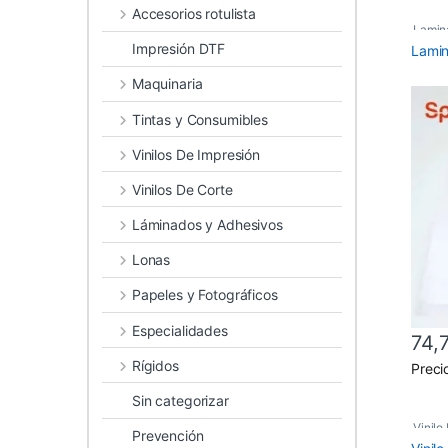
Accesorios rotulista
Lamin
Impresión DTF
Lami
Lámin
Maquinaria
Tintas y Consumibles
Vinilos De Impresión
Vinilos De Corte
Láminados y Adhesivos
Lonas
Papeles y Fotográficos
Especialidades
74,
Rígidos
Este 
Preci
Sin categorizar
Vinil
Prevención