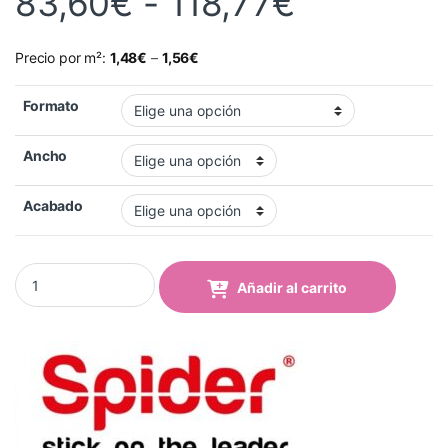
Rango de
83,60
€
-
118,77
€
Precio por m²:
1,48
€
–
1,56
€
Formato
Ancho
Acabado
Laminado Brillo sin PVC Spider 60 micras quantity
Añadir al carrito