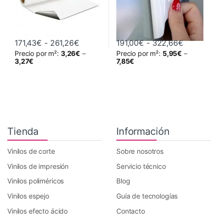
Rango de precios: desde 171,43€ hast
Rango de 
171,43
€
-
261,26
€
191,00
€
-
322,66
€
Precio por m²:
3,26
€
–
Precio por m²:
5,95
€
–
Este producto tiene múltiples variantes. Las opciones se pueden 
Este producto tiene múltiples va
3,27
€
7,85
€
Tienda
Información
Vinilos de corte
Sobre nosotros
Vinilos de impresión
Servicio técnico
Vinilos poliméricos
Blog
Vinilos espejo
Guía de tecnologías
Vinilos efecto ácido
Contacto