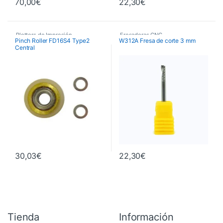
70,00
€
22,30
€
Plotters de Impresión
Fresadoras CNC
,
Pinch Roller FD16S4 Type2
W312A Fresa de corte 3 mm
Central
Fresas de Corte CNC
,
Maquinaria
30,03
€
22,30
€
Tienda
Información