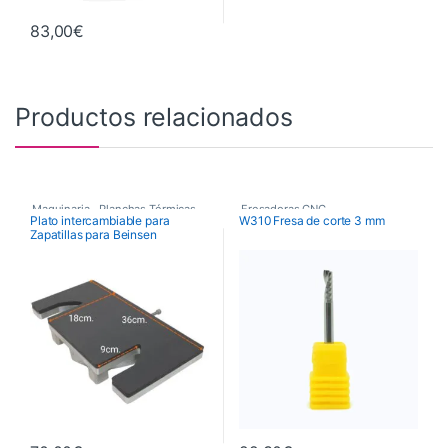
83,00
€
Productos relacionados
Maquinaria
,
Planchas Térmicas
,
Fresadoras CNC
,
Plato intercambiable para
W310 Fresa de corte 3 mm
Zapatillas para Beinsen
Recambios Planchas
Fresas de Corte CNC
,
BARBADOS
Maquinaria