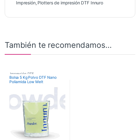
Impresión
,
Plotters de impresión DTF Innuro
También te recomendamos…
Impresión DTF
,
Bolsa 5 Kg Polvo DTF Nano
Poliamida Low Melt
Tintas originales Oric Printing
,
Tintas y Consumibles