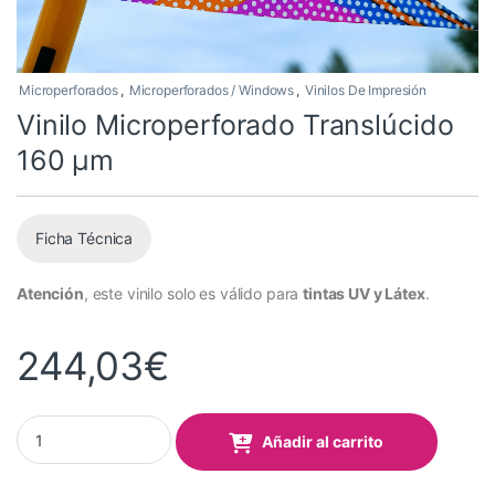
Microperforados
,
Microperforados / Windows
,
Vinilos De Impresión
Vinilo Microperforado Translúcido
160 µm
Ficha Técnica
Atención
, este vinilo solo es válido para
tintas UV y Látex
.
244,03
€
Vinilo Microperforado Translúcido 160 µm quantity
Añadir al carrito