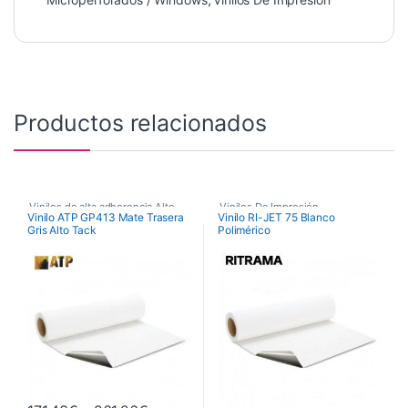
Productos relacionados
Vinilos de alta adherencia Alto
Vinilos De Impresión
,
Vinilo ATP GP413 Mate Trasera
Vinilo RI-JET 75 Blanco
Tack ATP
Gris Alto Tack
Polimérico
Vinilos Polimérico Permanente
,
,
Vinilos De Impresión
,
Vinilos Poliméricos
,
Vinilos de Impresión para Pared
Alto Tack
Vinilos Poliméricos Ritrama