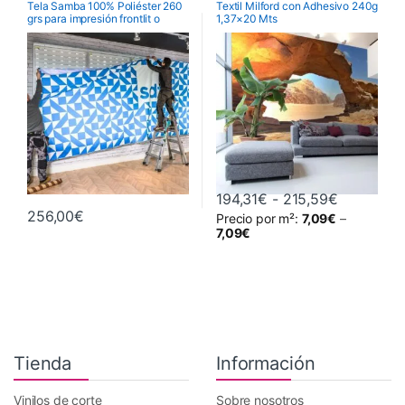
Tela Samba 100% Poliéster 260
Textil Milford con Adhesivo 240g
grs para impresión frontlit o
1,37×20 Mts
Telas Frontlit para Sublimación
,
Telas y Sublimación
backlit
Telas Para Ecosolventes, Látex y
UV
,
Telas para Sublimación Látex y
UV
,
Telas y Sublimación
,
Vinilos de Impresión para Pared
Alto Tack
Rango de 
194,31
€
-
215,59
€
256,00
€
Precio por m²:
7,09
€
–
Este producto tiene múltiples va
7,09
€
Tienda
Información
Vinilos de corte
Sobre nosotros