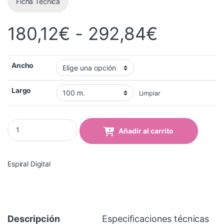
Ficha Técnica
Rango d
180,12
€
-
292,84
€
Ancho
Largo
Limpiar
Tela Bandera Flag SIN LINER 110 Gr quantity
Añadir al carrito
Espiral Digital
Descripción
Especificaciones técnicas