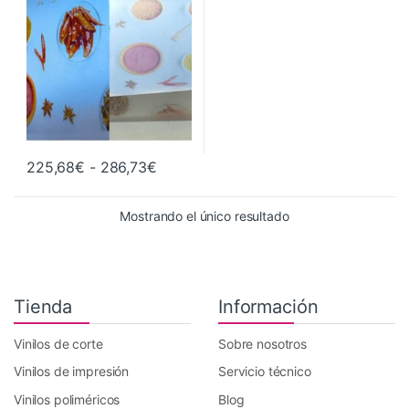
Rango de precios: desde 225,68€ ha
225,68
€
-
286,73
€
Este producto tiene múltiples variantes. Las opciones se pueden 
Mostrando el único resultado
Tienda
Información
Vinilos de corte
Sobre nosotros
Vinilos de impresión
Servicio técnico
Vinilos poliméricos
Blog