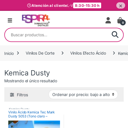
×
Atención al cliente
L-V
8:30-15:30 h
Ir al contenido
0
Buscar por:
Inicio
Vinilos De Corte
Vinilos Efecto Ácido
Kemi
Kemica Dusty
Mostrando el único resultado
Filtros
Kemica Dusty
,
Vinilo Ácido Kemica Tec Mark
Dusty 5053 (Tono claro –
Vinilos Efecto Ácido
,
Imprimible)
Vinilos para decoración de
cristales