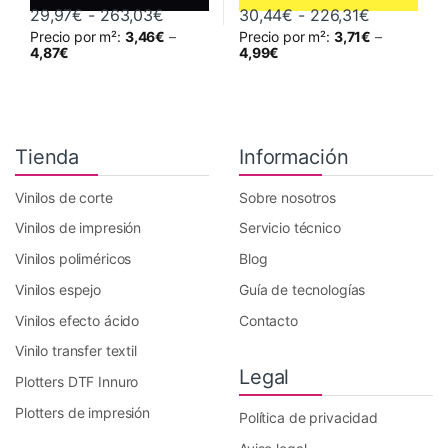
Rango de precios: desde 29,97€ hast
Rango de 
29,97
€
-
263,03
€
30,44
€
-
226,31
€
Precio por m²:
3,46
€
–
Precio por m²:
3,71
€
–
Este producto tiene múltiples variantes. Las opciones se pueden 
Este producto tiene múltiples va
4,87
€
4,99
€
Tienda
Información
Vinilos de corte
Sobre nosotros
Vinilos de impresión
Servicio técnico
Vinilos poliméricos
Blog
Vinilos espejo
Guía de tecnologías
Vinilos efecto ácido
Contacto
Vinilo transfer textil
Legal
Plotters DTF Innuro
Plotters de impresión
Política de privacidad