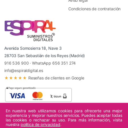
Aviso legal
Condiciones de contratación
Avenida Somosierra 18, Nave 3
28703 San Sebastián de los Reyes (Madrid)
916 536 900
·
WhatsApp 656 351 274
info@espiraldigital.es
★★★★★
Reseñas de clientes en Google
En nuestra web utilizamos cookies para ofrecerte una mejor
experiencia y mejorar nuestros servicios. Puedes aceptar todas
© 2026 Espiral Digital - Todos los derechos reservados.
las cookies o rechazar su uso. Para más información, visita
nuestra
política de privacidad
.