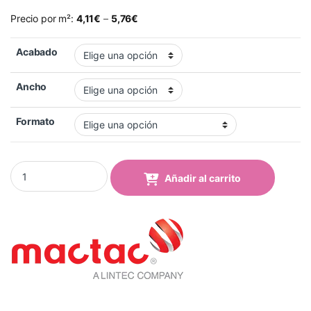
Precio por m²:
4,11
€
–
5,76
€
Acabado
Ancho
Formato
Vinilo Mactac 8908-25 pro Light Yellow Mate quantity
Añadir al carrito