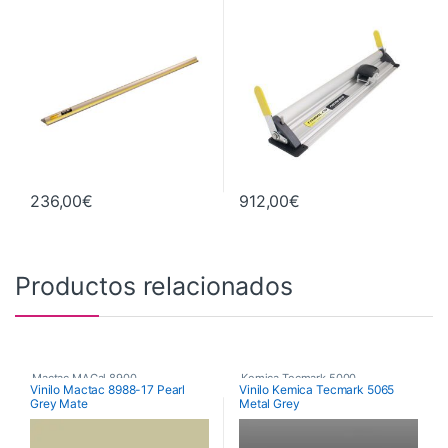
236,00
€
912,00
€
Productos relacionados
Mactac MACal 8900
,
Kemica Tecmark 5000
,
Vinilo Mactac 8988-17 Pearl
Vinilo Kemica Tecmark 5065
Grey Mate
Metal Grey
Monoméricos
,
Vinilos De Corte
Poliméricos
,
Vinilos De Corte