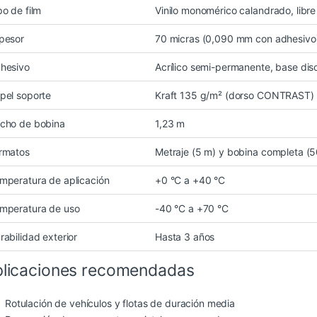
po de film
Vinilo monomérico calandrado, libr
pesor
70 micras (0,090 mm con adhesivo
hesivo
Acrílico semi-permanente, base diso
pel soporte
Kraft 135 g/m² (dorso CONTRAST)
cho de bobina
1,23 m
rmatos
Metraje (5 m) y bobina completa (
mperatura de aplicación
+0 °C a +40 °C
mperatura de uso
-40 °C a +70 °C
rabilidad exterior
Hasta 3 años
licaciones recomendadas
Rotulación de vehículos y flotas de duración media