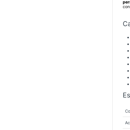
per
conv
Ca
Es
Co
Ac