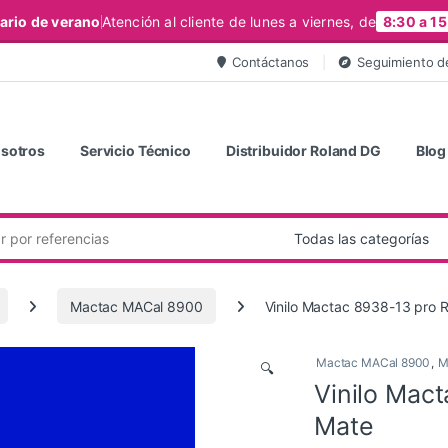
ario de verano
Atención al cliente de lunes a viernes, de
8:30 a 15
Contáctanos
Seguimiento d
sotros
Servicio Técnico
Distribuidor Roland DG
Blog
Mactac MACal 8900
Vinilo Mactac 8938-13 pro R
Mactac MACal 8900
,
M
🔍
Vinilo Mac
Mate