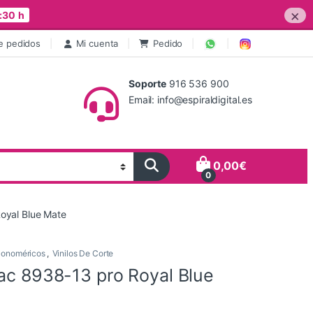
×
:30 h
e pedidos
Mi cuenta
Pedido
Soporte
916 536 900
Email: info@espiraldigital.es
0,00
€
0
oyal Blue Mate
onoméricos
,
Vinilos De Corte
tac 8938-13 pro Royal Blue