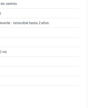
e de cadmio
)
lvente · removible hasta 2 años
50 m)