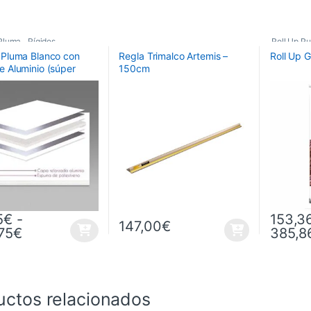
Pluma
,
Rígidos
Roll Up Pu
 Pluma Blanco con
Regla Trimalco Artemis –
Roll Up 
e Aluminio (súper
150cm
ígido)
5
€
-
153,3
147,00
€
Rango de precios: desde 72,75€ hasta 452,
75
€
385,8
oducto tiene múltiples variantes. Las opciones se pueden elegir en la
Este prod
uctos relacionados