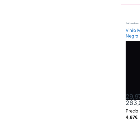
Mactac
Vinilo
Monomé
Negro 
29,9
263,
Precio
Este pr
4,87
€