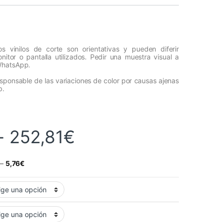
s vinilos de corte son orientativas y pueden diferir
itor o pantalla utilizados. Pedir una muestra visual a
WhatsApp.
esponsable de las variaciones de color por causas ajenas
b.
Rango de precios
-
252,81
€
–
5,76
€