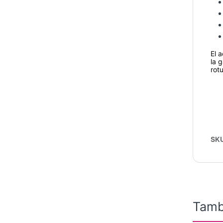
El 
la 
rotu
SK
Tamb