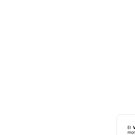
El
mon