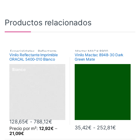
Productos relacionados
Especialidades
,
Reflectante
,
Mactac MACal 8900
,
Vinilo Reflectante Imprimible
Vinilo Mactac 8948-30 Dark
ORACAL 5400-010 Blanco
Green Mate
Vinilos De Corte
Monoméricos
,
Vinilos De Corte
Rango de precios: desde 128,65€ has
128,65
€
-
788,12
€
Rango de 
35,42
€
-
252,81
€
Precio por m²:
12,92
€
–
Este producto tiene múltiples variantes. Las opciones se pueden 
Este producto tiene múltiples va
21,09
€