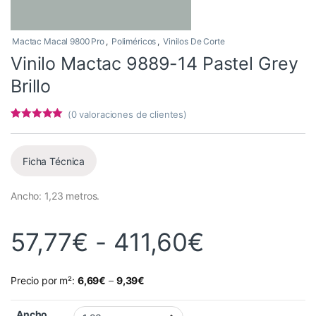
Mactac Macal 9800 Pro
,
Poliméricos
,
Vinilos De Corte
Vinilo Mactac 9889-14 Pastel Grey
Brillo
(
0
valoraciones de clientes)
Valorado con
3
5
de 5 en
base a
valoracione
Ficha Técnica
s de
clientes
Ancho: 1,23 metros.
Rango de 
57,77
€
-
411,60
€
Precio por m²:
6,69
€
–
9,39
€
Ancho