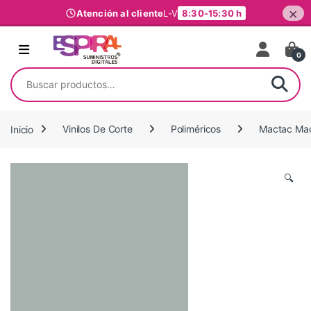
×
Atención al cliente
L-V
8:30-15:30 h
Ir al contenido
0
Buscar por:
Inicio
Vinilos De Corte
Poliméricos
Mactac Mac
🔍