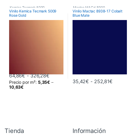
Kemica Tecmark 5000
,
Mactac MACal 8900
,
Vinilo Kemica Tecmark 5009
Vinilo Mactac 8938-17 Cobalt
Rose Gold
Blue Mate
Poliméricos
,
Vinilos De Corte
Monoméricos
,
Vinilos De Corte
Rango de precios: desde 64,86€ hast
64,86
€
-
326,28
€
Rango de 
35,42
€
-
252,81
€
Precio por m²:
5,35
€
–
Este producto tiene múltiples variantes. Las opciones se pueden 
Este producto tiene múltiples va
10,63
€
Tienda
Información