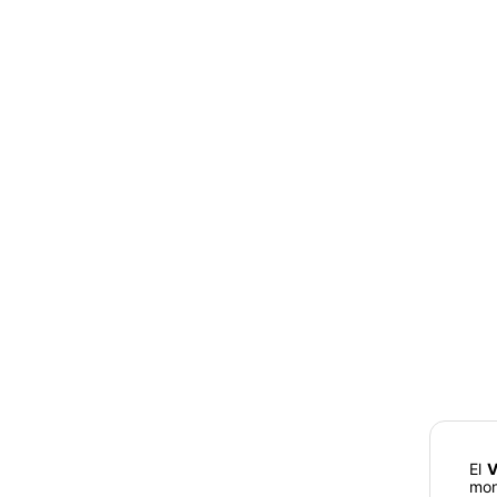
El
V
mon