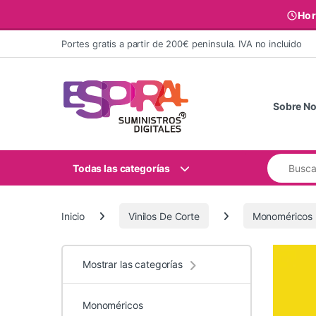
Hor
Ir al contenido
Portes gratis a partir de 200€ peninsula. IVA no incluido
Sobre No
Buscar:
Todas las categorías
Inicio
Vinilos De Corte
Monoméricos
Mostrar las categorías
Monoméricos