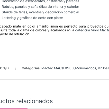
Decoración de escaparates, cristaleras y paredes
Rótulos, paneles y señalética de interior y exterior
Stands de ferias, eventos y decoración comercial
Lettering y gráficos de corte con plóter
acabado mate en color amarillo limón es perfecto para proyectos que
sulta toda la gama de colores y acabados en la
categoría Vinilo Mac
yecto de rotulación.
U:
N/D
Categorías:
Mactac MACal 8900
,
Monoméricos
,
Vinilos
uctos relacionados