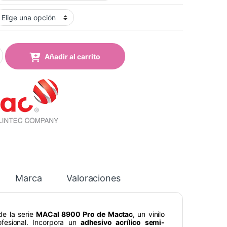
-12 pro Lemon Yellow Mate quantity
Añadir al carrito
Marca
Valoraciones
de la serie
MACal 8900 Pro de Mactac
, un vinilo
fesional. Incorpora un
adhesivo acrílico semi-