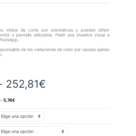
s vinilos de corte son orientativas y pueden diferir
itor o pantalla utilizados. Pedir una muestra visual a
WhatsApp.
esponsable de las variaciones de color por causas ajenas
b.
Rango de precios
-
252,81
€
–
5,76
€