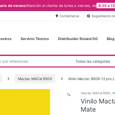
ario de verano
Atención al cliente de lunes a viernes, de
8:30 a 15
Contáctanos
Seguimiento d
sotros
Servicio Técnico
Distribuidor Roland DG
Blog
Mactac MACal 8900
Vinilo Mactac 8908-12 pro 
Mactac MACal 8900
,
M
🔍
Vinilo Mac
Mate