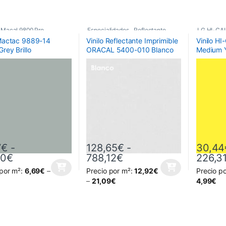
Macal 9800 Pro
,
Especialidades
,
Reflectante
,
LG HI-CAL
 Mactac 9889-14
Vinilo Reflectante Imprimible
Vinilo H
icos
,
Vinilos De Corte
Vinilos De Corte
Poliméric
Grey Brillo
ORACAL 5400-010 Blanco
Medium Y
7
€
-
128,65
€
-
30,44
Rango de precios: desde 57,77€ hasta 411,6
Rango de precios: de
60
€
788,12
€
226,3
 por m²:
6,69
€
–
Precio por m²:
12,92
€
Precio p
oducto tiene múltiples variantes. Las opciones se pueden elegir en la
Este producto tiene múltiples variantes. L
Este prod
–
21,09
€
4,99
€