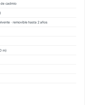
e de cadmio
)
lvente · removible hasta 2 años
50 m)