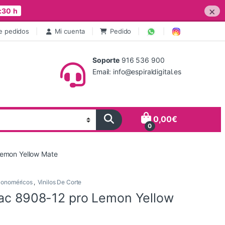
×
:30 h
e pedidos
Mi cuenta
Pedido
Soporte
916 536 900
Email: info@espiraldigital.es
0,00
€
0
Lemon Yellow Mate
onoméricos
,
Vinilos De Corte
tac 8908-12 pro Lemon Yellow