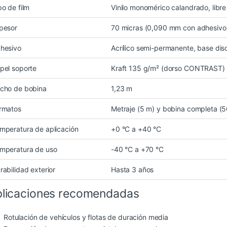
po de film
Vinilo monomérico calandrado, libr
pesor
70 micras (0,090 mm con adhesivo
hesivo
Acrílico semi-permanente, base diso
pel soporte
Kraft 135 g/m² (dorso CONTRAST)
cho de bobina
1,23 m
rmatos
Metraje (5 m) y bobina completa (
mperatura de aplicación
+0 °C a +40 °C
mperatura de uso
-40 °C a +70 °C
rabilidad exterior
Hasta 3 años
licaciones recomendadas
Rotulación de vehículos y flotas de duración media