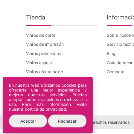
Tienda
Informaci
Vinilos de corte
Sobre nosotro
Vinilos de impresión
Servicio técni
Vinilos poliméricos
Blog
Vinilos espejo
Guía de tecno
Vinilos efecto ácido
Contacto
Vinilo transfer textil
En nuestra web utilizamos cookies para
ofrecerte una mejor experiencia y
Plotters DTF Innuro
mejorar nuestros servicios. Puedes
Plotters de impresión
aceptar todas las cookies o rechazar su
uso. Para más información, visita
nuestra
política de privacidad
.
Aceptar
Rechazar
© 2026 Espiral Digital - Todos los derechos reservados.