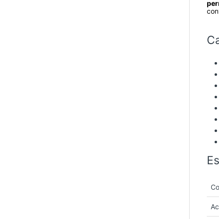
per
conv
Ca
Es
Co
Ac