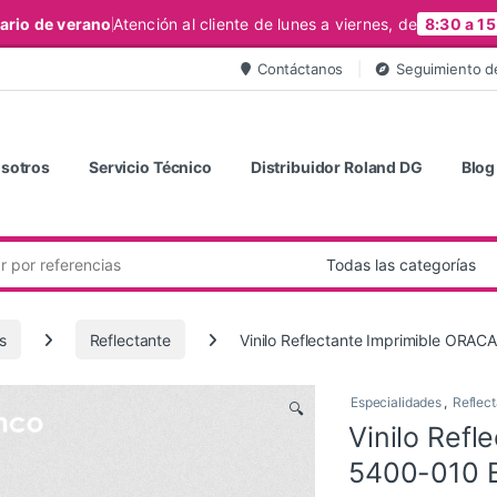
ario de verano
Atención al cliente de lunes a viernes, de
8:30 a 15
Contáctanos
Seguimiento d
sotros
Servicio Técnico
Distribuidor Roland DG
Blog
s
Reflectante
Vinilo Reflectante Imprimible ORA
Especialidades
,
Reflec
🔍
Vinilo Ref
5400-010 