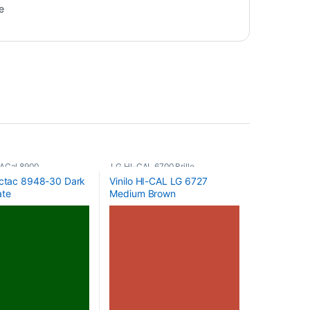
e
ACal 8900
,
LG HI-CAL 6700 Brillo
,
actac 8948-30 Dark
Vinilo HI-CAL LG 6727
cos
,
Vinilos De Corte
Poliméricos
,
Vinilos De Corte
ate
Medium Brown