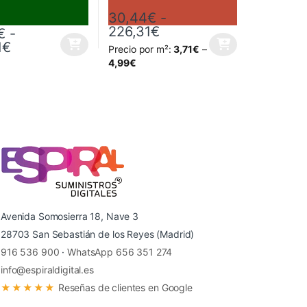
30,44
€
-
28€
sde 30,44€ hasta 226,31€
Rango de precios: des
226,31
€
€
-
Rango de precios: desde 35,42€ hasta 252,81
1
€
Precio por m²:
3,71
€
–
 página de producto
as opciones se pueden elegir en la página de producto
ucto tiene múltiples variantes. Las opciones se pueden elegir en la p
Este producto tiene múltiples variantes. Las
4,99
€
Avenida Somosierra 18, Nave 3
28703 San Sebastián de los Reyes (Madrid)
916 536 900
·
WhatsApp 656 351 274
info@espiraldigital.es
★★★★★
Reseñas de clientes en Google