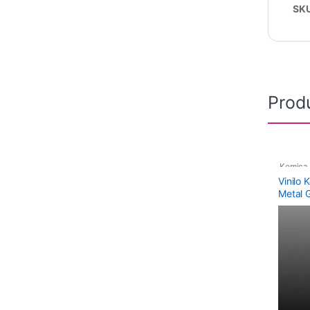
SK
Prod
Kemica
Vinilo
Polimér
Metal 