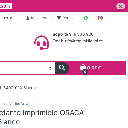
×
:30 h
e pedidos
Mi cuenta
Pedido
Soporte
916 536 900
Email: info@espiraldigital.es
0,00
€
0
CAL 5400-010 Blanco
tante
,
Vinilos De Corte
lectante Imprimible ORACAL
Blanco