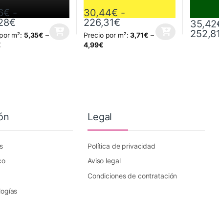
6
€
-
30,44
€
-
Rango de precios: desde 64,86€ hasta 326,
Rango de precios: de
28
€
226,31
€
35,42
252,8
 por m²:
5,35
€
–
Precio por m²:
3,71
€
–
oducto tiene múltiples variantes. Las opciones se pueden elegir en la
Este producto tiene múltiples variantes. L
Este prod
€
4,99
€
ón
Legal
s
Política de privacidad
co
Aviso legal
Condiciones de contratación
logías