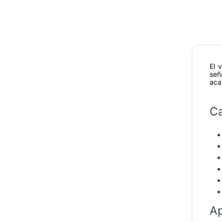
El 
señ
aca
Ca
Ap