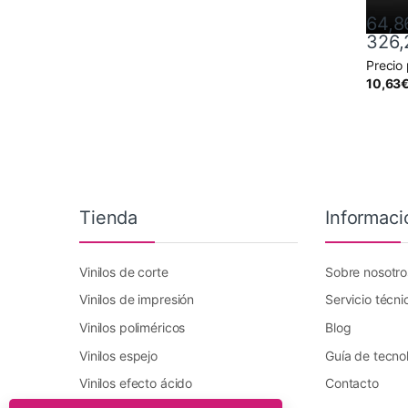
64,8
326,
Precio
Este pr
10,63
Tienda
Informaci
Vinilos de corte
Sobre nosotro
Vinilos de impresión
Servicio técni
Vinilos poliméricos
Blog
Vinilos espejo
Guía de tecno
Vinilos efecto ácido
Contacto