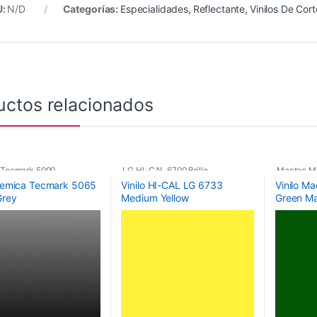
U:
N/D
Categorías:
Especialidades
,
Reflectante
,
Vinilos De Cort
uctos relacionados
 Tecmark 5000
,
LG HI-CAL 6700 Brillo
,
Mactac M
 Kemica Tecmark 5065
Vinilo HI-CAL LG 6733
Vinilo M
icos
,
Vinilos De Corte
Poliméricos
,
Vinilos De Corte
Monoméri
Grey
Medium Yellow
Green M