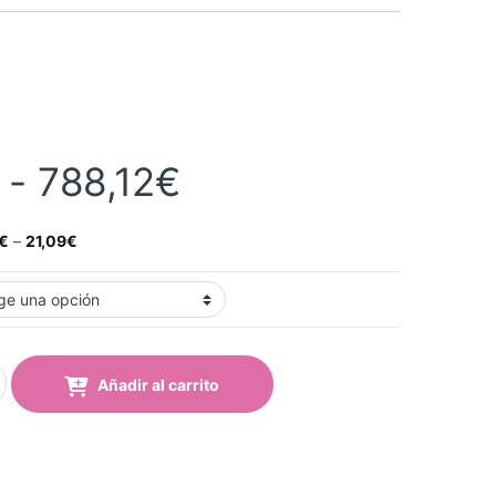
Rango de precios
-
788,12
€
€
–
21,09
€
 Imprimible ORACAL 5400-010 Blanco quantity
Añadir al carrito