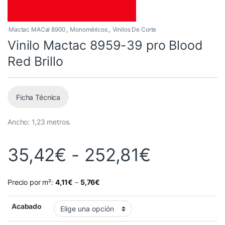
Mactac MACal 8900
,
Monoméricos
,
Vinilos De Corte
Vinilo Mactac 8959-39 pro Blood
Red Brillo
Ficha Técnica
Ancho: 1,23 metros.
Rango de
35,42
€
-
252,81
€
Precio por m²:
4,11
€
–
5,76
€
Acabado