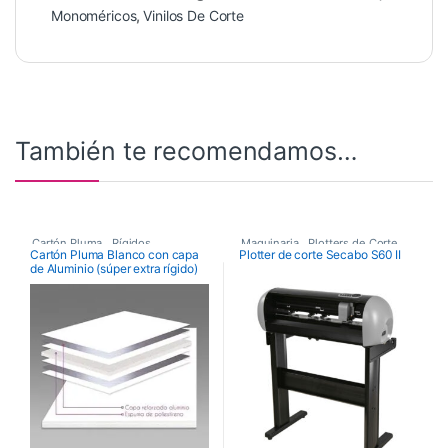
Monoméricos
,
Vinilos De Corte
También te recomendamos…
Cartón Pluma
,
Rígidos
Maquinaria
,
Plotters de Corte
,
Cartón Pluma Blanco con capa
Plotter de corte Secabo S60 II
de Aluminio (súper extra rígido)
Plotters de Corte Secabo