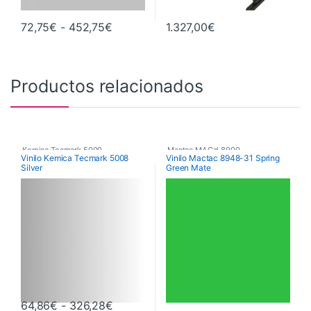
Rango de precios: desde 72,75€ hast
72,75
€
-
452,75
€
1.327,00
€
Este producto tiene múltiples variantes. Las opciones se pueden 
Productos relacionados
Kemica Tecmark 5000
,
Mactac MACal 8900
,
Vinilo Kemica Tecmark 5008
Vinilo Mactac 8948-31 Spring
Silver
Green Mate
Poliméricos
,
Vinilos De Corte
Monoméricos
,
Vinilos De Corte
Rango de precios: desde 64,86€ hast
64,86
€
-
326,28
€