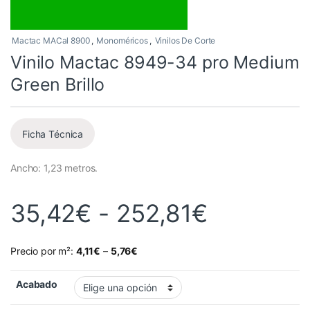
Mactac MACal 8900
,
Monoméricos
,
Vinilos De Corte
Vinilo Mactac 8949-34 pro Medium
Green Brillo
Ficha Técnica
Ancho: 1,23 metros.
Rango de
35,42
€
-
252,81
€
Precio por m²:
4,11
€
–
5,76
€
Acabado