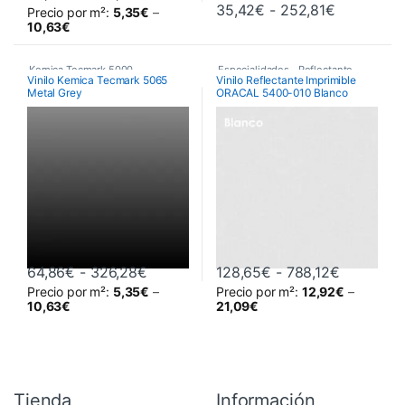
Rango de 
35,42
€
-
252,81
€
Precio por m²:
5,35
€
–
Este producto tiene múltiples variantes. Las opciones se pueden 
Este producto tiene múltiples va
10,63
€
Kemica Tecmark 5000
,
Especialidades
,
Reflectante
,
Vinilo Kemica Tecmark 5065
Vinilo Reflectante Imprimible
Metal Grey
ORACAL 5400-010 Blanco
Poliméricos
,
Vinilos De Corte
Vinilos De Corte
Rango de precios: desde 64,86€ hast
Rango de 
64,86
€
-
326,28
€
128,65
€
-
788,12
€
Precio por m²:
5,35
€
–
Precio por m²:
12,92
€
–
Este producto tiene múltiples variantes. Las opciones se pueden 
Este producto tiene múltiples va
10,63
€
21,09
€
Tienda
Información